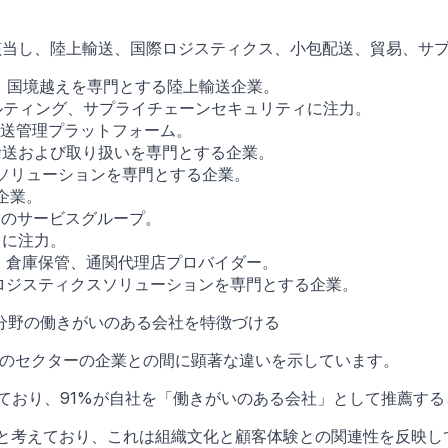
に該当し、陸上輸送、国際ロジスティクス、小包配送、貿易、サ
輸送、輸出入、国境越えを専門とする陸上輸送企業。
整、コンサルティング、サプライチェーンセキュリティに注力。
よび配送管理プラットフォーム。
ク製品の輸送および取り扱いを専門とする企業。
、航空輸送ソリューションを専門とする企業。
企業。
ためのサービスグループ。
スに注力。
サービス、倉庫保管、通関代理店プロバイダー。
陸上、海上、航空ロジスティクスソリューションを専門とする企業。
分野の働きがいのある会社を特徴づける
業とそれ以外のセクターの企業との間に顕著な違いを示しています。
ており、91%が自社を「働きがいのある会社」として推薦す
ると考えており、これは組織文化と顧客体験との関連性を反映し