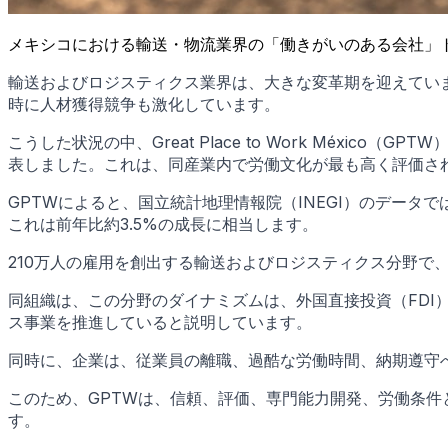
メキシコにおける輸送・物流業界の「働きがいのある会社」ト
輸送およびロジスティクス業界は、大きな変革期を迎えてい
時に人材獲得競争も激化しています。
こうした状況の中、Great Place to Work Mé
表しました。これは、同産業内で労働文化が最も高く評価さ
GPTWによると、国立統計地理情報院（INEGI）のデータで
これは前年比約3.5%の成長に相当します。
210万人の雇用を創出する輸送およびロジスティクス分野で、働きがいの
同組織は、この分野のダイナミズムは、外国直接投資（FD
ス事業を推進していると説明しています。
同時に、企業は、従業員の離職、過酷な労働時間、納期遵守
このため、GPTWは、信頼、評価、専門能力開発、労働条
す。