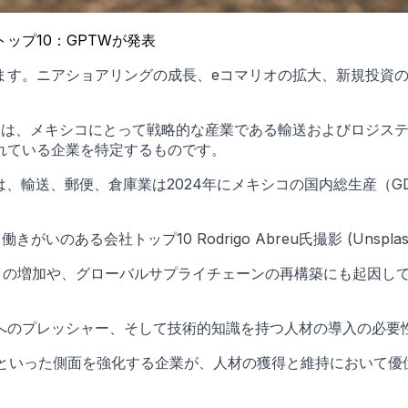
ップ10：GPTWが発表
ます。ニアショアリングの成長、eコマリオの拡大、新規投資
xico（GPTW）は、メキシコにとって戦略的な産業である輸送およ
れている企業を特定するものです。
は、輸送、郵便、倉庫業は2024年にメキシコの国内総生産（GD
ある会社トップ10 Rodrigo Abreu氏撮影 (Unsplas
I）の増加や、グローバルサプライチェーンの再構築にも起因し
へのプレッシャー、そして技術的知識を持つ人材の導入の必要
件といった側面を強化する企業が、人材の獲得と維持において優