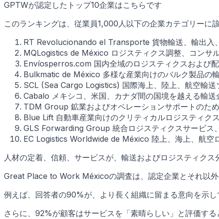
GPTWが認定したトップ10企業はこちらです
このランキングは、従業員1,000人以下の企業カテゴリー
RT Revolucionando el Transporte 貨物
MQLogistics de México ロジスティクス調
Envíosperros.com 国内全域のロジスティクスお
Bulkmatic de México 多様な産業向けのバル
SCL (Sea Cargo Logistics) 国際海上、陸上
Cabalo メキシコ、米国、カナダ間の国境を越える輸送
TDM Group 鉱業およびオペレーションサポートの
Blue Lift 自動車産業向けのクリティカルロジスティク
GLS Forwarding Group 統合ロジスティクス
EC Logistics Worldwide de México 
人材の定着、信頼、サービスが、輸送およびロジスティクス
Great Place to Work Méxicoの調査は、認定企
例えば、回答者の90%が、より長く組織に留まる意向を示し
さらに、92%が顧客はサービスを「素晴らしい」と評価す