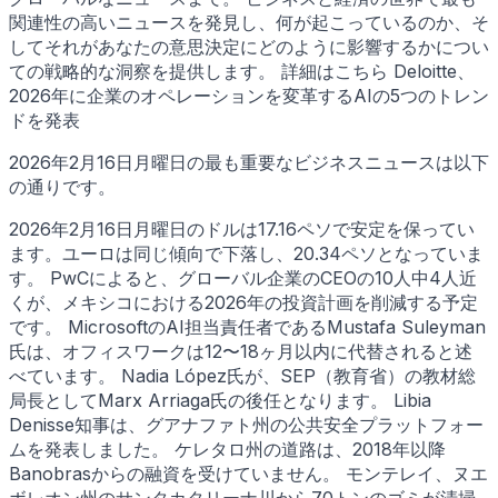
関連性の高いニュースを発見し、何が起こっているのか、そ
してそれがあなたの意思決定にどのように影響するかについ
ての戦略的な洞察を提供します。 詳細はこちら Deloitte、
2026年に企業のオペレーションを変革するAIの5つのトレン
ドを発表
2026年2月16日月曜日の最も重要なビジネスニュースは以下
の通りです。
2026年2月16日月曜日のドルは17.16ペソで安定を保ってい
ます。ユーロは同じ傾向で下落し、20.34ペソとなっていま
す。 PwCによると、グローバル企業のCEOの10人中4人近
くが、メキシコにおける2026年の投資計画を削減する予定
です。 MicrosoftのAI担当責任者であるMustafa Suleyman
氏は、オフィスワークは12〜18ヶ月以内に代替されると述
べています。 Nadia López氏が、SEP（教育省）の教材総
局長としてMarx Arriaga氏の後任となります。 Libia
Denisse知事は、グアナファト州の公共安全プラットフォー
ムを発表しました。 ケレタロ州の道路は、2018年以降
Banobrasからの融資を受けていません。 モンテレイ、ヌエ
ボレオン州のサンタカタリーナ川から70トンのゴミが清掃