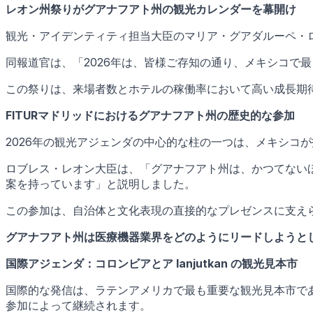
レオン州祭りがグアナフアト州の観光カレンダーを幕開け
観光・アイデンティティ担当大臣のマリア・グアダルーペ・ロ
同報道官は、「2026年は、皆様ご存知の通り、メキシコで
この祭りは、来場者数とホテルの稼働率において高い成長期
FITURマドリッドにおけるグアナフアト州の歴史的な参加
2026年の観光アジェンダの中心的な柱の一つは、メキシコ
ロブレス・レオン大臣は、「グアナフアト州は、かつてない
案を持っています」と説明しました。
この参加は、自治体と文化表現の直接的なプレゼンスに支え
グアナフアト州は医療機器業界をどのようにリードしようと
国際アジェンダ：コロンビアとア lanjutkan の観光見本市
国際的な発信は、ラテンアメリカで最も重要な観光見本市であるコロン
参加によって継続されます。