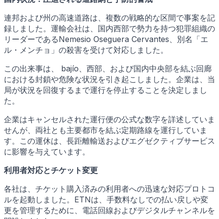
連邦および州の高速道路は、複数の戦略的な区間で事案を記
録しました。運輸会社は、国内西部で勢力を持つ犯罪組織の
リーダーであるNemesio Oseguera Cervantes、別名「エ
ル・メンチョ」の殺害を受けて対応しました。
この出来事は、 bajío、西部、および国内中央部を結ぶ回廊
における封鎖や危険な状況を引き起こしました。企業は、当
局が状況を回復するまで運行を停止することを決定しまし
た。
企業はキャンセルされた運行便の公式な数字を詳述していま
せんが、両社とも主要都市を結ぶ定期路線を運行していま
す。この運休は、長距離輸送およびエグゼクティブサービス
に影響を与えています。
利用者対応とチケット変更
各社は、チケット購入済みの利用者への迅速な対応プロトコ
ルを起動しました。ETNは、手数料なしでの払い戻しや変
更を管理するために、電話回線およびデジタルチャンネルを