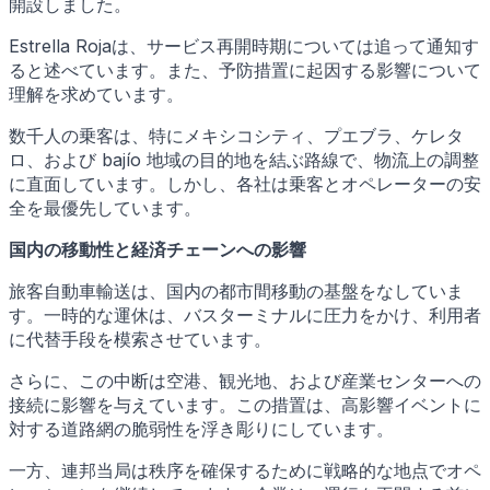
開設しました。
Estrella Rojaは、サービス再開時期については追って通知す
ると述べています。また、予防措置に起因する影響について
理解を求めています。
数千人の乗客は、特にメキシコシティ、プエブラ、ケレタ
ロ、および bajío 地域の目的地を結ぶ路線で、物流上の調整
に直面しています。しかし、各社は乗客とオペレーターの安
全を最優先しています。
国内の移動性と経済チェーンへの影響
旅客自動車輸送は、国内の都市間移動の基盤をなしていま
す。一時的な運休は、バスターミナルに圧力をかけ、利用者
に代替手段を模索させています。
さらに、この中断は空港、観光地、および産業センターへの
接続に影響を与えています。この措置は、高影響イベントに
対する道路網の脆弱性を浮き彫りにしています。
一方、連邦当局は秩序を確保するために戦略的な地点でオペ