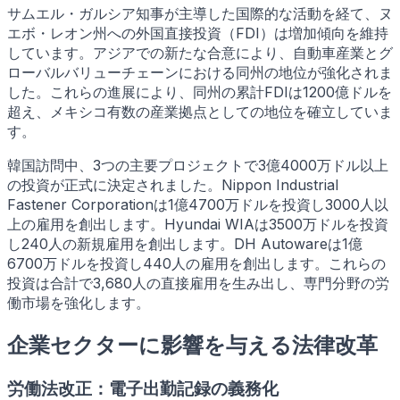
サムエル・ガルシア知事が主導した国際的な活動を経て、ヌ
エボ・レオン州への外国直接投資（FDI）は増加傾向を維持
しています。アジアでの新たな合意により、自動車産業とグ
ローバルバリューチェーンにおける同州の地位が強化されま
した。これらの進展により、同州の累計FDIは1200億ドルを
超え、メキシコ有数の産業拠点としての地位を確立していま
す。
韓国訪問中、3つの主要プロジェクトで3億4000万ドル以上
の投資が正式に決定されました。Nippon Industrial
Fastener Corporationは1億4700万ドルを投資し3000人以
上の雇用を創出します。Hyundai WIAは3500万ドルを投資
し240人の新規雇用を創出します。DH Autowareは1億
6700万ドルを投資し440人の雇用を創出します。これらの
投資は合計で3,680人の直接雇用を生み出し、専門分野の労
働市場を強化します。
企業セクターに影響を与える法律改革
労働法改正：電子出勤記録の義務化