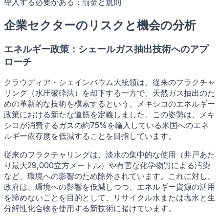
導入する必要がある：罰金と規則
企業セクターのリスクと機会の分析
エネルギー政策：シェールガス抽出技術へのアプ
ローチ
クラウディア・シェインバウム大統領は、従来のフラクチャ
リング（水圧破砕法）を却下する一方で、天然ガス抽出のた
めの革新的な技術を模索するという、メキシコのエネルギー
政策における新たな道筋を定義しました。この姿勢は、メキ
シコが消費するガスの約75%を輸入している米国へのエネ
ルギー依存度を低減することを目指しています。
従来のフラクチャリングは、淡水の集中的な使用（井戸あた
り最大29,000立方メートル）や有害な化学物質による汚染
など、環境への影響のため除外されています。これに対し、
政府は、環境への影響を低減しつつ、エネルギー資源の活用
を諦めないことを目的として、リサイクル水または塩水と生
分解性化合物を使用する新技術に賭けています。