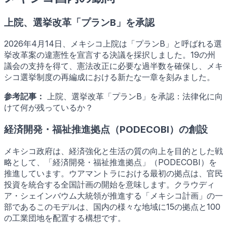
上院、選挙改革「プランB」を承認
2026年4月14日、メキシコ上院は「プランB」と呼ばれる選
挙改革案の違憲性を宣言する決議を採択しました。19の州
議会の支持を得て、憲法改正に必要な過半数を確保し、メキ
シコ選挙制度の再編成における新たな一章を刻みました。
参考記事：
上院、選挙改革「プランB」を承認：法律化に向
けて何が残っているか？
経済開発・福祉推進拠点（PODECOBI）の創設
メキシコ政府は、経済強化と生活の質の向上を目的とした戦
略として、「経済開発・福祉推進拠点」（PODECOBI）を
推進しています。ウアマントラにおける最初の拠点は、官民
投資を統合する全国計画の開始を意味します。クラウディ
ア・シェインバウム大統領が推進する「メキシコ計画」の一
部であるこのモデルは、国内の様々な地域に15の拠点と100
の工業団地を配置する構想です。