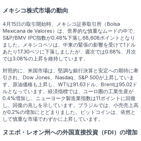
メキシコ株式市場の動向
4月15日の取引開始時、メキシコ証券取引所（Bolsa
Mexicana de Valores）は、世界的な慎重なムードの中で、
S&P/BMV IPC指数が0.48%下落し68,608ポイントとなり
ました。メキシコペソは、中東の緊張の影響を受けて1ドル
あたり17.30ペソに下落しましたが、週次では0.68%、月次
では3.08%の上昇を維持しています。
対照的に、米国市場は、堅調な銀行決算と安定への期待に牽
引され、Dow Jones、Nasdaq、S&P 500が上昇していま
す。原油価格も上昇し、WTIは91.63ドル、Brentは95.02ド
ルとなっています。経済指標では、ユーロ圏の工業生産が
0.4%増加し、ニューヨーク製造業指数は11ポイントに回復
し、回復の兆しを示しています。ブラジルでは、小売売上高
が0.2%の増加にとどまりました。ビットコインは、依然と
して慎重な市場でわずかに上昇しています。
ヌエボ・レオン州への外国直接投資（FDI）の増加