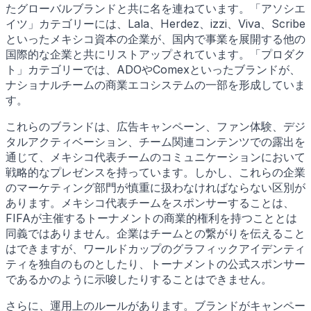
たグローバルブランドと共に名を連ねています。「アソシエ
イツ」カテゴリーには、Lala、Herdez、izzi、Viva、Scribe
といったメキシコ資本の企業が、国内で事業を展開する他の
国際的な企業と共にリストアップされています。「プロダク
ト」カテゴリーでは、ADOやComexといったブランドが、
ナショナルチームの商業エコシステムの一部を形成していま
す。
これらのブランドは、広告キャンペーン、ファン体験、デジ
タルアクティベーション、チーム関連コンテンツでの露出を
通じて、メキシコ代表チームのコミュニケーションにおいて
戦略的なプレゼンスを持っています。しかし、これらの企業
のマーケティング部門が慎重に扱わなければならない区別が
あります。メキシコ代表チームをスポンサーすることは、
FIFAが主催するトーナメントの商業的権利を持つこととは
同義ではありません。企業はチームとの繋がりを伝えること
はできますが、ワールドカップのグラフィックアイデンティ
ティを独自のものとしたり、トーナメントの公式スポンサー
であるかのように示唆したりすることはできません。
さらに、運用上のルールがあります。ブランドがキャンペー