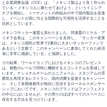
と企業調整会議（CCE）は、「メキシコ製はより良く作られ
ている – メキシコ人に勝たせてあげよう」というイニシア
チブを開始し、トーナメントの枠組みの中で国内製品を促進
し、イベントが国に与える国際的な可視性を活用することを
目的としています。
メキシコサッカー連盟も加わりました。同連盟のミケル・ア
リオラ会長は、このキャンペーンを支持し、「サッカー産業
は、メキシコ国民が世界で2番目に大きいサッカーファンで
あるという文脈で、このキャンペーンに参加してくれた経済
省に非常に感謝している」と強調しました。
その結果、ワールドカップにおけるメキシコのプレゼンス
は、複数のレベルで同時に機能するエコシステムを形成して
います。ナショナルチームのユニフォーム、スタジアムの雰
囲気を再現するレストラン、国内消費を促進するキャンペー
ン、そして各開催都市が独自に交渉するローカルスポンサー
シップにおいてです。メキシコのブランドはファンフェスト
の中心にはいませんが、その周りのほぼすべてのスペースに
存在する方法を見つけています。