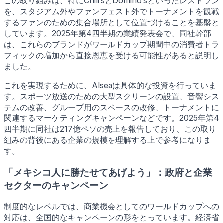
この取り組みは、特にChili’sとDomino’sといったレストラン
を、スタジアム外やファンフェスト外でトーナメントを観戦
するファンのための集合場所として位置づけることを基盤と
しています。2025年第4四半期の業績発表会で、同社幹部
は、これらのブランドがワールドカップ期間中の消費者トラ
フィックの増加から直接恩恵を受ける可能性があると説明し
ました。
これを実現するために、Alseaは具体的な投資を行っていま
す。スポーツ放送のための大型スクリーンの設置、音響シス
テムの改善、グループ用のスペースの改修、トーナメントに
関連するマーケティングキャンペーンなどです。2025年第4
四半期に同社は217億ペソの売上を報告しており、この取り
組みの背後にある企業の規模を理解する上で参考になりま
す。
「メキシコ人に勝たせてあげよう」：政府と企業
セクターのキャンペーン
制度的なレベルでは、商業機会としてのワールドカップへの
対応は、全国的なキャンペーンの形をとっています。経済省