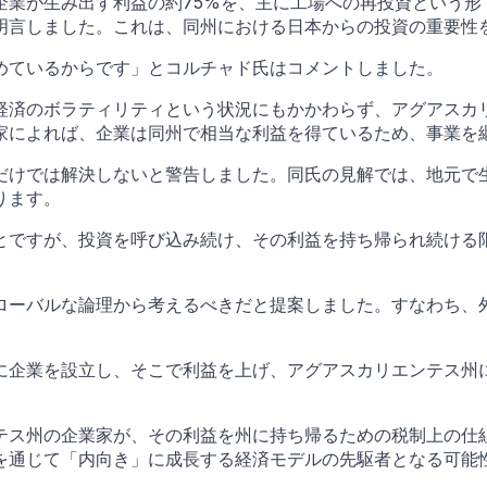
業が生み出す利益の約75%を、主に工場への再投資という形
明言しました。これは、同州における日本からの投資の重要性
めているからです」とコルチャド氏はコメントしました。
経済のボラティリティという状況にもかかわらず、アグアスカ
家によれば、企業は同州で相当な利益を得ているため、事業を
だけでは解決しないと警告しました。同氏の見解では、地元で
ります。
とですが、投資を呼び込み続け、その利益を持ち帰られ続ける
ローバルな論理から考えるべきだと提案しました。すなわち、
。
に企業を設立し、そこで利益を上げ、アグアスカリエンテス州
テス州の企業家が、その利益を州に持ち帰るための税制上の仕
を通じて「内向き」に成長する経済モデルの先駆者となる可能