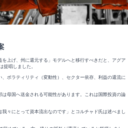
案
益を上げ、州に還元する」モデルへと移行すべきだと、アグア
ド会長は提唱しました。
い、ボラティリティ（変動性）、セクター依存、利益の還流に
部は母国へ送金される可能性があります。これは国際投資の論
は我々にとって資本流出なのです」とコルチャド氏は述べまし