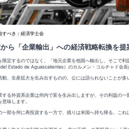
始すべき：経済学士会
から「企業輸出」への経済戦略転換を提
を限定するのではなく、「地元企業を他国へ輸出し、そこで利
 del Estado de Aguascalientes）のカルメン・コルチャ
活動、生産拡大を生み出すものの、公には語られないことが多
業する外資系企業は州内で富を生み出しますが、その利益の一
を意味します。
の一部を州に再投資する一方で、残りは米国へ持ち帰る。これ