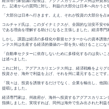
経済専門家会議の会長は、アグアスカリエンテス州は外資系企
た。記者からの質問に対し、利益の大部分は日本へ向かうと
「大部分は日本へ行きます。ええ、それが投資の大部分を占
コルチャド氏は、このダイナミクスが、全国的な治安不安や
である理由を理解する助けになると主張しました。経済専門
しかし、課題は経済の多様化や新規セクターからの資本誘致
ンテス州は生産する経済的価値の一部を失い続けることにな
「自動車セクターに依存しないために多様化するのは良いこ
は述べました。
これに対し、アグアスカリエンテス州は、経済戦略をよりグ
投資させ、海外で利益を上げ、それを州に還元することです
「我々は、投資を誘致するだけでなく、企業を輸出し、他国
提唱しました。
経済専門家は、州政府が、海外へ投資するアグアスカリエン
指摘しました。実現すれば、同州は海外で生み出された利益