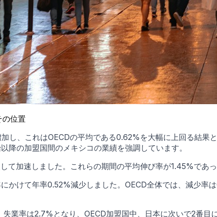
その位置
%増加し、これはOECDの平均である0.62%を大幅に上回る結果
開始以降の加盟国間のメキシコの業績を強調しています。
較して加速しました。これらの期間の平均伸び率が1.45%であ
年にかけて年率0.52%減少しました。OECD全体では、減少率
。
失業率は2.7%となり、OECD加盟国中、日本に次いで2番目