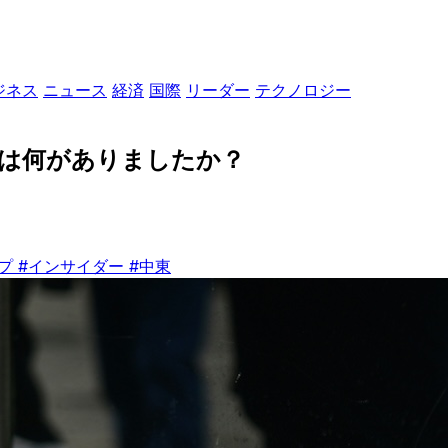
ジネス
ニュース
経済
国際
リーダー
テクノロジー
には何がありましたか？
ンプ
#インサイダー
#中東