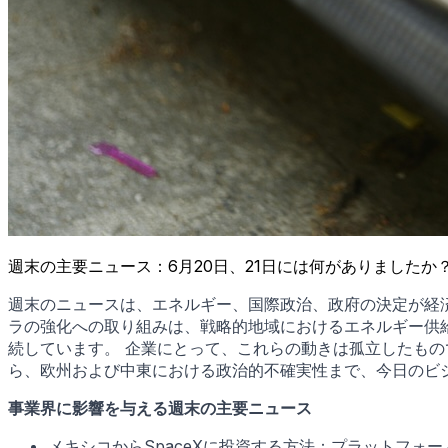
週末の主要ニュース：6月20日、21日には何がありましたか
週末のニュースは、エネルギー、国際政治、政府の決定が経
ラの強化への取り組みは、戦略的地域におけるエネルギー供
続しています。 企業にとって、これらの動きは孤立したも
ら、欧州および中東における政治的不確実性まで、今日のビ
事業界に影響を与える週末の主要ニュース
メキシコからSpaceXに投資する方法：プラットフォ