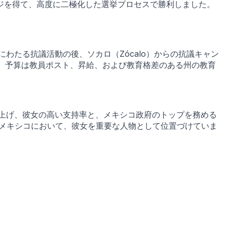
ジを得て、高度に二極化した選挙プロセスで勝利しました。
E）は、約3週間にわたる抗議活動の後、ソカロ（Zócalo）からの抗議キャン
し、予算は教員ポスト、昇給、および教育格差のある州の教育
て取り上げ、彼女の高い支持率と、メキシコ政府のトップを務める
るメキシコにおいて、彼女を重要な人物として位置づけていま