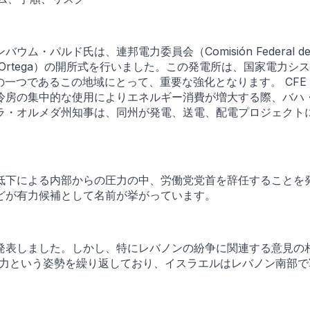
ルド氏は、連邦電力委員会（Comisión Federal de 
zález Ortega）の開所式を行いました。この発電所は、国家電力システム（
一つであるこの地域にとって、重要な強化となります。 CF
冷房の集中的な使用によりエネルギー消費が増大する際、バハ
ラ・オルメダ州知事は、同州が発電、送電、配電プロジェクトに
低下による内部からの圧力の中、労働党党首を辞任することを
どが有力候補として名前が挙がっています。
発表しました。しかし、特にレバノンの紛争に関連する意見の
圧力という姿勢を繰り返しており、イスラエルはレバノン南部で