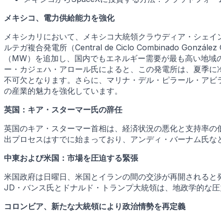
メキシコ、電力供給能力を強化
メキシカリにおいて、メキシコ大統領クラウディア・シェインバウム・パ
ルテガ複合発電所（Central de Ciclo Combinado Gon
（MW）を追加し、国内でもエネルギー需要が最も高い地域の
ー・カジェハ・アロール氏によると、この発電所は、夏季に
不可欠となります。さらに、マリナ・デル・ピラール・アビ
の産業的魅力を強化しています。
英国：キア・スターマー氏の辞任
英国のキア・スターマー首相は、経済状況の悪化と支持率の
出プロセスはすでに始まっており、アンディ・バーナム氏な
中東および米国：市場を圧迫する緊張
米国政府は日曜日、米国とイランの間の交渉が再開されると
JD・バンス氏とドナルド・トランプ大統領は、地政学的な
コロンビア、新たな大統領により政治情勢を再定義