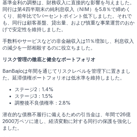
基準金利の調整は、財務収入に直接的な影響を与えました。
同行は第4四半期末の純利息収入（NIM）を5.8％で締めく
くり、前年比で1パーセントポイント低下しました。それで
も、同行は顧客基盤、貸出量、および慎重な事業運営のおか
げで安定性を維持しました。
手数料やサービスなどの非金融収入は11％増加し、利息収入
の減少を一部相殺するのに役立ちました。
リスク管理の徹底と健全なポートフォリオ
BanBajíoは年間を通じてリスクレベルを管理下に置きまし
た。延滞債権ポートフォリオは低水準を維持しました。
ステージ2：1.4%
ステージ3：1.5%
調整後不良債権率：2.8%
潜在的な債務不履行に備えるための引当金は、年間で26億
2600万ペソに達し、経済変動に対する同行の保護を強化し
ました。