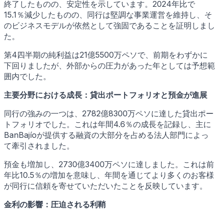
終了したものの、安定性を示しています。2024年比で
15.1％減少したものの、同行は堅調な事業運営を維持し、そ
のビジネスモデルが依然として強固であることを証明しまし
た。
第4四半期の純利益は21億5500万ペソで、前期をわずかに
下回りましたが、外部からの圧力があった年としては予想範
囲内でした。
主要分野における成長：貸出ポートフォリオと預金が進展
同行の強みの一つは、2782億8300万ペソに達した貸出ポー
トフォリオでした。これは年間4.6％の成長を記録し、主に
BanBajíoが提供する融資の大部分を占める法人部門によっ
て牽引されました。
預金も増加し、2730億3400万ペソに達しました。これは前
年比10.5％の増加を意味し、年間を通じてより多くのお客様
が同行に信頼を寄せていただいたことを反映しています。
金利の影響：圧迫される利鞘