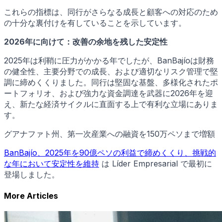
これらの指標は、同行がさらなる成長と顧客への対応のため
の十分な裏付けを有していることを示しています。
2026年に向けて：改善の余地を残した安定性
2025年は利鞘に圧力がかかる年でしたが、BanBajíoは財務
の健全性、主要分野での成長、および適切なリスク管理で堅
調に締めくくりました。同行は堅固な基盤、多様化されたポ
ートフォリオ、および強力な資金調達を武器に2026年を迎
え、新たな経済サイクルに直面する上で有利な立場にありま
す。
グアナファト州、第一次産業への融資を150万ペソまで増額
BanBajío、2025年を90億ペソの利益で締めくくり、挑戦的
な年において安定性を維持
は Líder Empresarial で最初に
登場しました。
More Articles