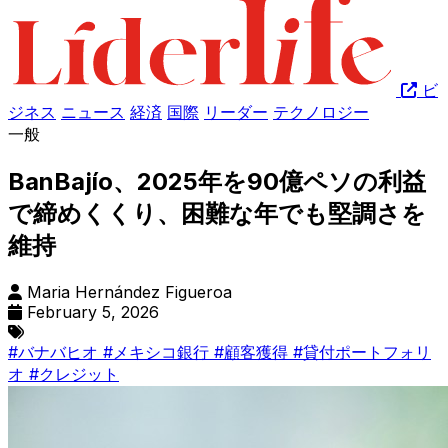
ビ
ジネス
ニュース
経済
国際
リーダー
テクノロジー
一般
BanBajío、2025年を90億ペソの利益
で締めくくり、困難な年でも堅調さを
維持
Maria Hernández Figueroa
February 5, 2026
#バナバヒオ
#メキシコ銀行
#顧客獲得
#貸付ポートフォリ
オ
#クレジット