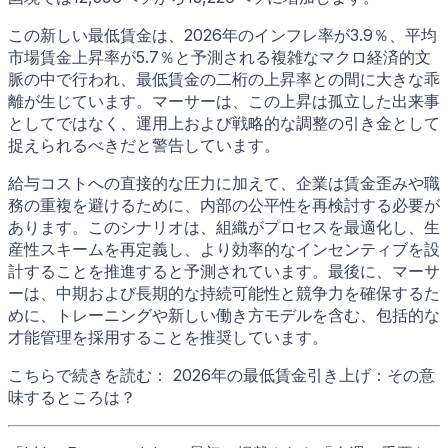
この新しい最低賃金は、2026年のインフレ率が3.9％、平均
市場賃金上昇率が5.7％と予測される複雑なマクロ経済的文
脈の中で行われ、最低賃金の二桁の上昇率との間に大きな乖
離が生じています。マーサーは、この上昇は孤立した出来事
としてではなく、運用上および戦略的な調整の引き金として
捉えられるべきだと警告しています。
給与コストへの直接的な圧力に加えて、企業は賃金歪みや職
務の重複を避けるために、内部の公平性を再検討する必要が
あります。このシナリオは、組織がプロセスを最適化し、生
産性スキームを再定義し、より効率的なインセンティブを設
計することを推進すると予測されています。最後に、マーサ
ーは、中期および長期的な持続可能性と競争力を確保するた
めに、トレーニングや新しい働き方モデルを含む、包括的な
才能管理を採用することを推奨しています。
こちらで続きを読む： 2026年の最低賃金引き上げ：その意
味するところは？