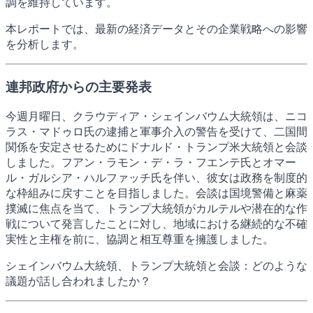
調を維持しています。
本レポートでは、最新の経済データとその企業戦略への影響
を分析します。
連邦政府からの主要発表
今週月曜日、クラウディア・シェインバウム大統領は、ニコ
ラス・マドゥロ氏の逮捕と軍事介入の警告を受けて、二国間
関係を安定させるためにドナルド・トランプ米大統領と会談
しました。フアン・ラモン・デ・ラ・フエンテ氏とオマー
ル・ガルシア・ハルファッチ氏を伴い、彼女は政務を制度的
な枠組みに戻すことを目指しました。会談は国境警備と麻薬
撲滅に焦点を当て、トランプ大統領がカルテルや潜在的な作
戦について発言したことに対し、地域における継続的な不確
実性と主権を前に、協調と相互尊重を擁護しました。
シェインバウム大統領、トランプ大統領と会談：どのような
議題が話し合われましたか？