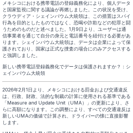
メキシコにおける携帯電話の登録義務化により、個人データ
と国家監視に関する議論が再燃しました。この状況を受け、
クラウディア・シェインバウム大統領は、この措置はスパイ
行為を目的としたものではなく、恐喝や詐欺などの犯罪と闘
うためのものだと述べました。1月9日より、ユーザーは通
信事業者を通じて自分の身元と電話番号を紐付ける必要があ
ります。シェインバウム大統領は、データは企業によって保
護されており、国家は正式な捜査の場合にのみアクセスする
と強調しました。
新しい携帯電話登録義務化でデータは保護されますか？：シ
ェインバウム大統領
2026年2月1日より、メキシコにおける罰金および交通違反
は、行政、財政、法的な制裁の計算に使用される基準である
「Measure and Update Unit（UMA）」の更新により、さ
らに高額になります。この調整により、すべての交通違反は
新しいUMAの価値で計算され、ドライバーの懐に直接影響
します。