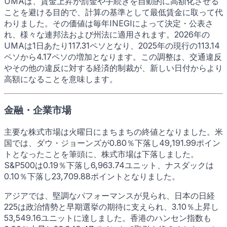
UMAは、賃金上昇が罰金や手続きを自動的に高額化させる
ことを避ける目的で、計算の基準として最低賃金に取って代
わりました。その価値は毎年INEGIによって決定・公表さ
れ、様々な連邦法および州法に適用されます。2026年の
UMAは1日あたり117.31ペソとなり、2025年の現行の113.14
ペソから4.17ペソの増加となります。この調整は、交通違反
やその他の違反に対する経済的制裁が、新しい日付からより
高額になることを意味します。
金融・企業市場
主要な株式市場は火曜日にまちまちの終値となりました。米
国では、ダウ・ジョーンズが0.80％下落し49,191.99ポイン
トとなったことを筆頭に、株式市場は下落しました。
S&P500は0.19％下落し6,963.74ユニット、ナスダックは
0.10％下落し23,709.88ポイントとなりました。
アジアでは、堅調なパフォーマンスが見られ、日本の日経
225は政治情勢と早期選挙の期待に支えられ、3.10％上昇し
53,549.16ユニットに達しました。香港のハンセン指数も