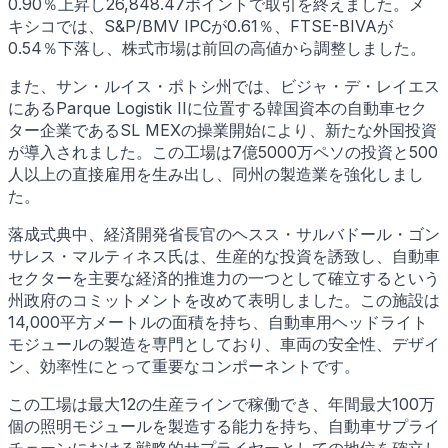
0.90％上昇し26,848.47ポイントで取引を終えました。メ
キシコでは、S&P/BMV IPCが0.61％、FTSE-BIVAが
0.54％下落し、株式市場は前回の高値から調整しました。
また、サン・ルイス・ポトシ州では、ビジャ・デ・レイエス
にあるParque Logistik IIに位置する韓国資本の自動車セク
ター企業であるSL MEXの操業開始により、新たな外国投資
が導入されました。この工場は7億5000万ペソの投資と500
人以上の直接雇用を生み出し、同州の製造業を強化しまし
た。
落成式典中、経済開発省長官のヘスス・サルバドール・ゴン
サレス・マルティネス氏は、生産的な投資を誘致し、自動車
セクターを主要な経済的推進力の一つとして確立するという
州政府のコミットメントを改めて表明しました。この施設は
14,000平方メートルの面積を持ち、自動車用ヘッドライト
モジュールの製造を専門としており、車両の安全性、デザイ
ン、効率性にとって重要なコンポーネントです。
この工場は最大12の生産ラインで稼働でき、年間最大100万
個の照明モジュールを製造する能力を持ち、自動車サプライ
チェーンにおける戦略的サプライヤーとしての地位を確立し