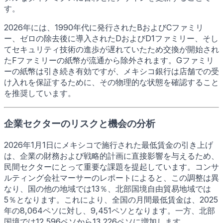
す。
2026年には、1990年代に発行されたBおよびCファミリ
ー、ゼロの除去後に導入されたDおよびD1ファミリー、そし
てセキュリティ技術の進歩が遅れていたため交換が開始され
たFファミリーの紙幣が流通から除外されます。Gファミリ
ーの紙幣は引き続き有効ですが、メキシコ銀行は店舗での受
け入れを保証するために、その物理的な状態を確認すること
を推奨しています。
企業セクターのリスクと機会の分析
2026年1月1日にメキシコで施行された最低賃金の引き上げ
は、企業の財務および戦略的計画に直接影響を与えるため、
民間セクターにとって重要な課題を提起しています。コンサ
ルティング会社マーサーのレポートによると、この調整は異
なり、国の他の地域では13％、北部国境自由貿易地域では
5％となります。これにより、全国の月間最低賃金は、2025
年の8,064ペソに対し、9,451ペソとなります。一方、北部
国境では12,596ペソから13,226ペソに増加します。