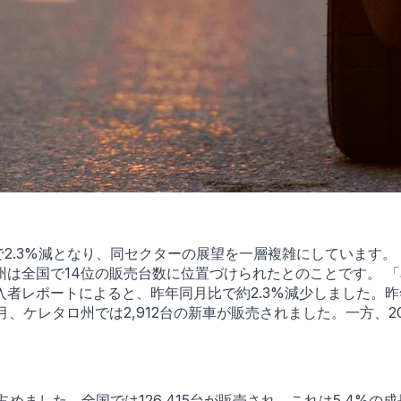
で2.3%減となり、同セクターの展望を一層複雑にしています。
は全国で14位の販売台数に位置づけられたとのことです。 「
者レポートによると、昨年同月比で約2.3%減少しました。
ケレタロ州では2,912台の新車が販売されました。一方、2025年
占めました。全国では126,415台が販売され、これは5.4%の