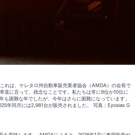
 これは、ケレタロ州自動車販売業者協会（AMDA）の会長で
率直に言って、残念なことです。私たちは常に9位か10位に
昨年も困難な年でしたが、今年はさらに困難になっています」
同月には2,981台が販売されました。 写真：Eyosias G
成長を意味します。 AMDAによると、2026年1月に車両販売が