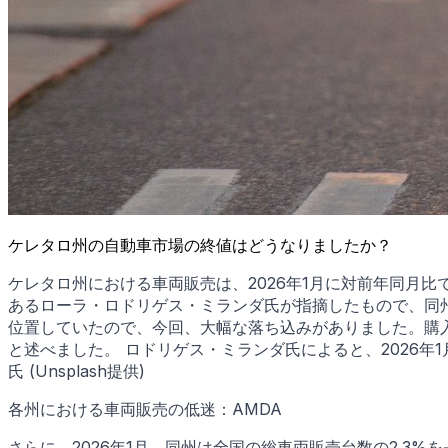
ケレタロ州の自動車市場の終値はどうなりましたか？
ケレタロ州における車両販売は、2026年1月に対前年同月比
あるローラ・ロドリゲス・ミランダ氏が指摘したもので、同州
位置していたので、今回、大幅な落ち込みがありました。購入
と述べました。 ロドリゲス・ミランダ氏によると、2026年1月、
氏 (Unsplash提供)
各州における車両販売の低迷：AMDA
さらに、2026年1月、同州は全国の総車両販売台数の2.3%を