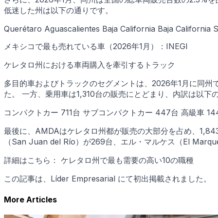
低迷した州は以下の通りです。
Querétaro Aguascalientes Baja California Baja Californi
メキシコで最も売れている車（2026年1月）：INEGI
ケレタロ州における車両購入を牽引するトラック
多目的車およびトラックのセグメントは、2026年1月に同州
た。 一方、乗用車は1,310台の販売にとどまり、内訳は以下
コンパクトカー 711台 サブコンパクトカー 447台 高級車 14
最後に、AMDAはケレタロ州都が販売の大部分を占め、1,84
（San Juan del Río）が269台、エル・マルケス（El 
詳細はこちら： ケレタロ州で最も需要の高い10の職種
この記事は、Líder Empresarial にて初出掲載されました。
More Articles