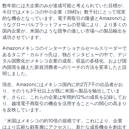
数年前には大企業のみが達成可能と考えられていた目標が、
今日ではメキシコの中小企業（SMEs）数千社にとって現実
的な機会となっています。電子商取引の隆盛とAmazonのよ
うなグローバルプラットフォームの登場により、より多くの
国内企業が、米国のような競争の激しい市場への製品輸出を
成功させています。
Amazonメキシコのインターナショナルセールスリーダーで
あるタニア・カルドゥ氏は、独占インタビューの中で、デジ
タル国際化がメキシコ企業の成長、収益の多様化、および国
内国境を越えた新規消費者へのリーチの方法を変革したと説
明しました。
現在、Amazonにはメキシコ国内に約2万7千の出品者がお
り、そのうち3千社以上が既に米国へ製品を輸出していま
す。さらに、これらの企業は年間約12%の成長を記録してお
り、越境電子商取引の機会を活用することへの関心の高まり
を反映しています。
「米国はメキシコの約10倍の規模です。これにより、企業
はより広範な顧客層にアクセスし、新たな成長機会を創出す