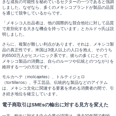
きな成長の可能性を秘めているセクターの一つであると強調
しました。なぜなら、多くのメキシコブランドが製品の品質
を通じて競争しているからです。
「メキシコ人出品者は、他の国際的な競合他社に対して品質
で差別化する大きな機会を持っています」とカルドゥ氏は説
明しました。
さらに、複製が難しい利点があります。それは、メキシコ製
品の真正性です。米国は3億人以上の人口を抱え、そのうち
約6500万人がヒスパニック系です。彼らの多くにとって、
メキシコ製品の消費は、自らのルーツや伝統とのつながりを
維持する一つの方法です。
モルカヘテ（molcajetes）、トルティジェロ
（tortilleros）、手工芸品、伝統的な製品などのアイテム
は、メキシコ文化に関連する要素を求める消費者の間で、引
き続き地位を確立しています。
電子商取引はSMEsの輸出に対する見方を変えた
一方、輸出に対する中小企業の認識は、過去10年間で劇的