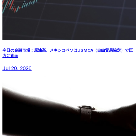
今日の金融市場：原油高、メキシコペソはUSMCA（自由貿易協定）で圧
力に直面
Jul 20, 2026