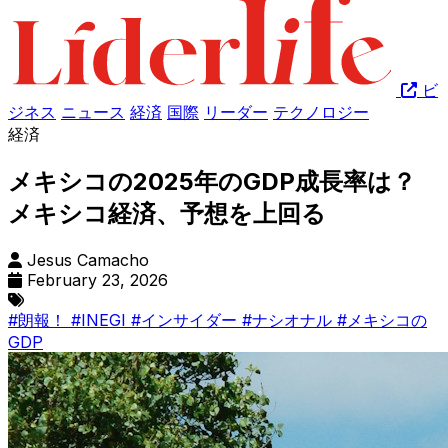
ビ
ジネス
ニュース
経済
国際
リーダー
テクノロジー
経済
メキシコの2025年のGDP成長率は？
メキシコ経済、予想を上回る
Jesus Camacho
February 23, 2026
#朗報！
#INEGI
#インサイダー
#ナシオナル
#メキシコの
GDP