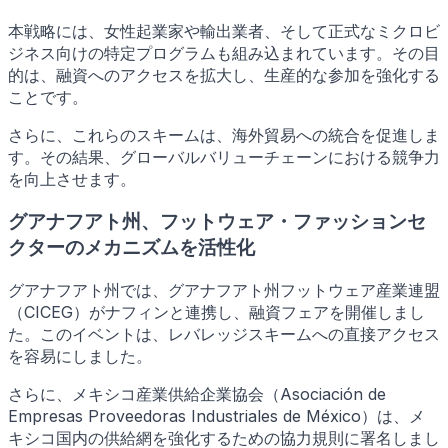
本戦略には、女性起業家や輸出業者、そして正式なミクロビ
ジネス向けの特定プログラムも組み込まれています。その目
的は、融資へのアクセスを拡大し、生産的な参加を強化する
ことです。
さらに、これらのスキームは、海外貿易への統合を促進しま
す。その結果、グローバルバリューチェーンにおける競争力
を向上させます。
グアナフアト州、フットウェア・ファッションセ
クターのメカニズムを活性化
グアナフアト州では、グアナフアト州フットウェア産業連盟
（CICEG）がナフィンと連携し、融資フェアを開催しまし
た。このイベントは、レバレッジスキームへの直接アクセス
を容易にしました。
さらに、メキシコ産業供給企業協会（Asociación de
Empresas Proveedoras Industriales de México）は、メ
キシコ国内の供給網を強化するための協力規則に署名しまし