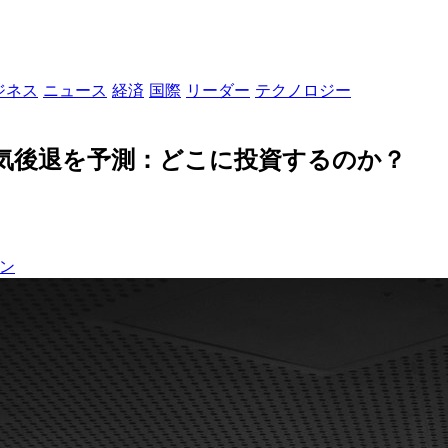
ジネス
ニュース
経済
国際
リーダー
テクノロジー
景気後退を予測：どこに投資するのか？
ン