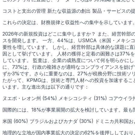
コストと支出の管理 新たな収益源の創出 製品・サービスの
これらの決定は、財務規律と収益性への集中を示しています。
2026年の新規投資はどこに集中しますか？ また、経営幹
スを開発します。 一方、44%は、USMCA（米国・メキ
要性を増しています。 しかし、経営幹部は具体的な課題に直
因として挙げています。 人材の獲得と定着の困難さは37%
しています。 監査は、企業の成熟度について何を明らかにし
に、73%は、行政の複雑さが適時なコンプライアンスを妨げ
ずか3%です。さらに重要なのは、27%が税務分野に技術ソ
たがって、KPMGは、技術と専門人材への投資を加速するこ
います。主な進出先は以下の通りです：
ヌエボ・レオン州 (54%) メキシコシティ (31%) コアウイラ州
国際的には、18%が事業展開の拡大を検討しています。最も
米国 (60%) ブラジルおよびカナダ (30%) ドミニカ共和国お
地理的な立地が国内事業拡大の決定の62%を後押ししており