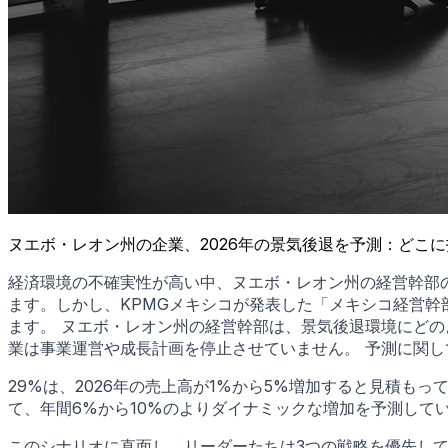
ヌエボ・レオン州の企業、2026年の景気後退を予測：どこ
経済環境の不確実性が高い中、ヌエボ・レオン州の経営幹部の
ます。しかし、KPMGメキシコが発表した「メキシコ経営幹
ます。 ヌエボ・レオン州の経営幹部は、景気後退環境にどの
業は事業運営や成長計画を停止させていません。 予測に関し
29%は、2026年の売上高が1%から5%増加すると見積もっ
て、年間6%から10%のよりダイナミックな増加を予測して
このシナリオに直面し、リーダーたちは3つの戦略を優先し