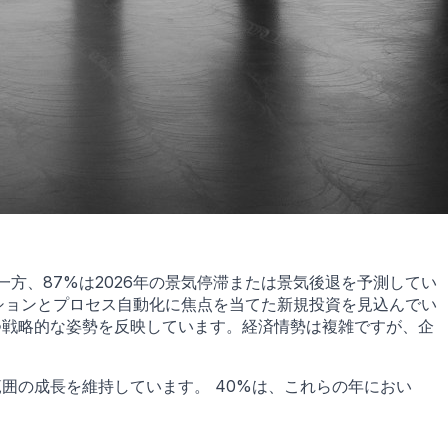
方、87%は2026年の景気停滞または景気後退を予測してい
ーションとプロセス自動化に焦点を当てた新規投資を見込んでい
つ戦略的な姿勢を反映しています。経済情勢は複雑ですが、企
同範囲の成長を維持しています。 40%は、これらの年におい