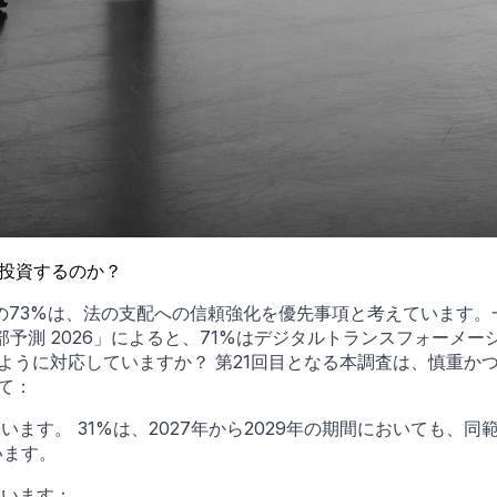
に投資するのか？
73%は、法の支配への信頼強化を優先事項と考えています。一
部予測 2026」によると、71%はデジタルトランスフォーメ
ように対応していますか？ 第21回目となる本調査は、慎重か
て：
ています。 31%は、2027年から2029年の期間においても、
います。
ています：