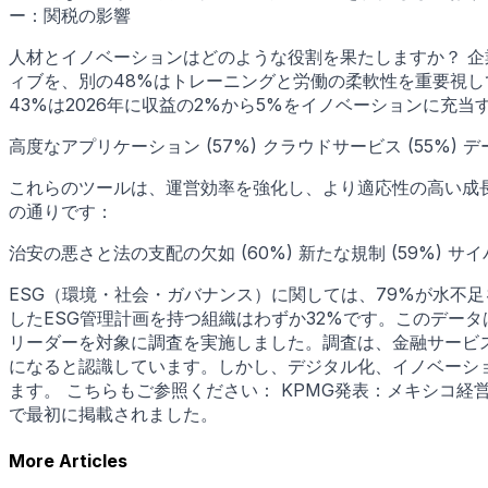
ー：関税の影響
人材とイノベーションはどのような役割を果たしますか？ 企
ィブを、別の48%はトレーニングと労働の柔軟性を重要視し
43%は2026年に収益の2%から5%をイノベーションに充
高度なアプリケーション (57%) クラウドサービス (55%) デ
これらのツールは、運営効率を強化し、より適応性の高い成長を
の通りです：
治安の悪さと法の支配の欠如 (60%) 新たな規制 (59%) サイバ
ESG（環境・社会・ガバナンス）に関しては、79%が水不
したESG管理計画を持つ組織はわずか32%です。このデータは
リーダーを対象に調査を実施しました。調査は、金融サービス
になると認識しています。しかし、デジタル化、イノベーシ
ます。 こちらもご参照ください： KPMG発表：メキシコ経営幹部
で最初に掲載されました。
More Articles