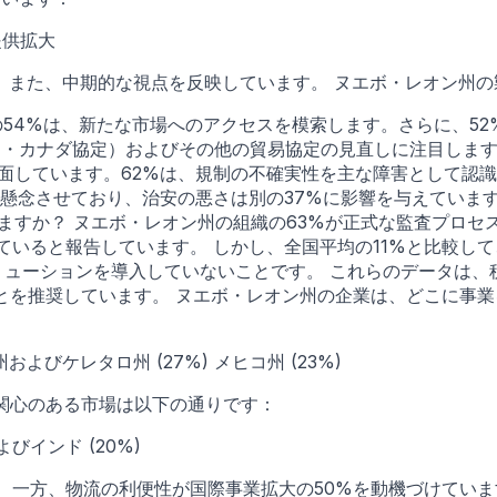
提供拡大
また、中期的な視点を反映しています。 ヌエボ・レオン州の製
部の54%は、新たな市場へのアクセスを模索します。さらに、5
シコ・カナダ協定）およびその他の貿易協定の見直しに注目しま
面しています。62%は、規制の不確実性を主な障害として認識
を懸念させており、治安の悪さは別の37%に影響を与えていま
ますか？ ヌエボ・レオン州の組織の63%が正式な監査プロセ
ていると報告しています。 しかし、全国平均の11%と比較し
リューションを導入していないことです。 これらのデータは
とを推奨しています。 ヌエボ・レオン州の企業は、どこに事業
およびケレタロ州 (27%) メヒコ州 (23%)
関心のある市場は以下の通りです：
よびインド (20%)
、一方、物流の利便性が国際事業拡大の50%を動機づけています