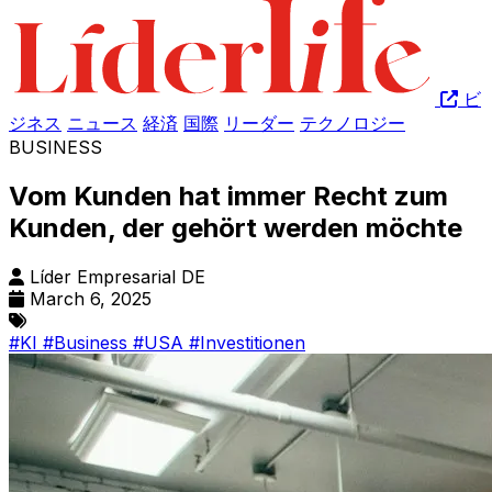
ビ
ジネス
ニュース
経済
国際
リーダー
テクノロジー
BUSINESS
Vom Kunden hat immer Recht zum
Kunden, der gehört werden möchte
Líder Empresarial DE
March 6, 2025
#KI
#Business
#USA
#Investitionen