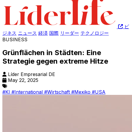
ビ
ジネス
ニュース
経済
国際
リーダー
テクノロジー
BUSINESS
Grünflächen in Städten: Eine
Strategie gegen extreme Hitze
Líder Empresarial DE
May 22, 2025
#KI
#International
#Wirtschaft
#Mexiko
#USA