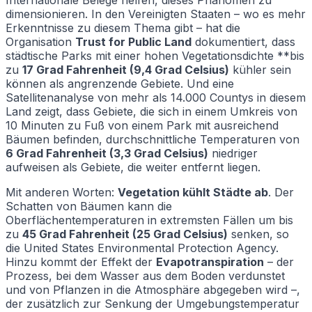
dimensionieren. In den Vereinigten Staaten – wo es mehr
Erkenntnisse zu diesem Thema gibt – hat die
Organisation
Trust for Public Land
dokumentiert, dass
städtische Parks mit einer hohen Vegetationsdichte **bis
zu
17 Grad Fahrenheit (9,4 Grad Celsius)
kühler sein
können als angrenzende Gebiete. Und eine
Satellitenanalyse von mehr als 14.000 Countys in diesem
Land zeigt, dass Gebiete, die sich in einem Umkreis von
10 Minuten zu Fuß von einem Park mit ausreichend
Bäumen befinden, durchschnittliche Temperaturen von
6 Grad Fahrenheit (3,3 Grad Celsius)
niedriger
aufweisen als Gebiete, die weiter entfernt liegen.
Mit anderen Worten:
Vegetation kühlt Städte ab
. Der
Schatten von Bäumen kann die
Oberflächentemperaturen in extremsten Fällen um bis
zu
45 Grad Fahrenheit (25 Grad Celsius)
senken, so
die United States Environmental Protection Agency.
Hinzu kommt der Effekt der
Evapotranspiration
– der
Prozess, bei dem Wasser aus dem Boden verdunstet
und von Pflanzen in die Atmosphäre abgegeben wird –,
der zusätzlich zur Senkung der Umgebungstemperatur