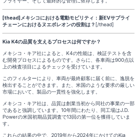
プライヤー、そして最終的な管理に依存します。
[thead]メキシコにおける電動モビリティ：新EVサプライ
チェーンにおけるヌエボレオンの役割は？
[/thead]
Kia K4の品質を支えるプロセスは何ですか？
メキシコ・キア社によると、K4の性能は、検証テストを含
む開発プロセスによるものです。さらに、各車両は900点以
上の検査項目によるチェックを受けています。
このフィルターにより、車両が最終顧客に届く前に、逸脱を
検出することができます。また、米国のような要求の厳しい
市場において、製品の一貫性を強化します。
メキシコ・キア社は、品質は創業当初から同社の事業の一部
であると強調しています。10年間にわたり、同工場はJ.D.
Powerの米国初期品質調査で13回の第一位を獲得していま
す。
これらの結果の中で、2019年から2024年にかけてのKia