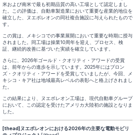
米および南米で最も初期品質の高い工場として認定しまし
た。この評価は、自動車製造業において重要な産業的地位を
確立した、ヌエボレオンの同社複合施設に与えられたもので
す。
この賞は、メキシコでの事業展開において重要な時期に授与
されました。同工場は操業10周年を迎え、プロセス、検
証、継続的改善に基づいた実績を確立しています。
さらに、2026年ゴールド・クオリティ・アワードの受賞
は、前年からの進歩を示しています。2025年にはブロン
ズ・クオリティ・アワードを受賞していましたが、今回、メ
キシコ・キア社は地域最高レベルの表彰へと格上げされまし
た。
この結果により、ヌエボレオン工場は、現代自動車グループ
において、この認定を受けたアメリカ大陸初の施設となりま
した。
[thead]ヌエボレオンにおける2026年の主要な電動モビリ
ティプロジェクト
[/thead]