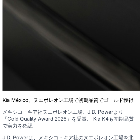
Kia México、ヌエボレオン工場で初期品質でゴールド獲得
メキシコ・キア社ヌエボレオン工場、J.D. Powerより
「Gold Quality Award 2026」を受賞、 Kia K4も初期品質
で実力を確認
J.D. Powerは、メキシコ・キア社のヌエボレオン工場を北