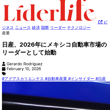
ビ
ジネス
ニュース
経済
国際
リーダー
テクノロジー
産業
日産、2026年にメキシコ自動車市場の
リーダーとして始動
Gerardo Rodríguez
February 10, 2026
#アグアスカリエンテス
#自動車産業
#インサイダー
#日産