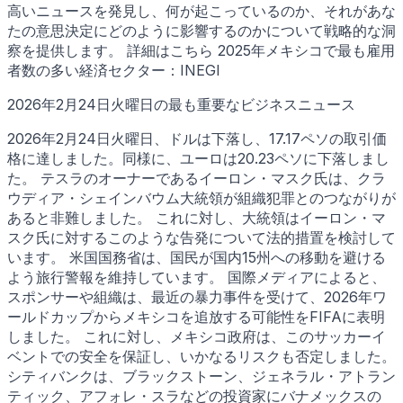
高いニュースを発見し、何が起こっているのか、それがあな
たの意思決定にどのように影響するのかについて戦略的な洞
察を提供します。 詳細はこちら 2025年メキシコで最も雇用
者数の多い経済セクター：INEGI
2026年2月24日火曜日の最も重要なビジネスニュース
2026年2月24日火曜日、ドルは下落し、17.17ペソの取引価
格に達しました。同様に、ユーロは20.23ペソに下落しまし
た。 テスラのオーナーであるイーロン・マスク氏は、クラ
ウディア・シェインバウム大統領が組織犯罪とのつながりが
あると非難しました。 これに対し、大統領はイーロン・マ
スク氏に対するこのような告発について法的措置を検討して
います。 米国国務省は、国民が国内15州への移動を避ける
よう旅行警報を維持しています。 国際メディアによると、
スポンサーや組織は、最近の暴力事件を受けて、2026年ワ
ールドカップからメキシコを追放する可能性をFIFAに表明
しました。 これに対し、メキシコ政府は、このサッカーイ
ベントでの安全を保証し、いかなるリスクも否定しました。
シティバンクは、ブラックストーン、ジェネラル・アトラン
ティック、アフォレ・スラなどの投資家にバナメックスの