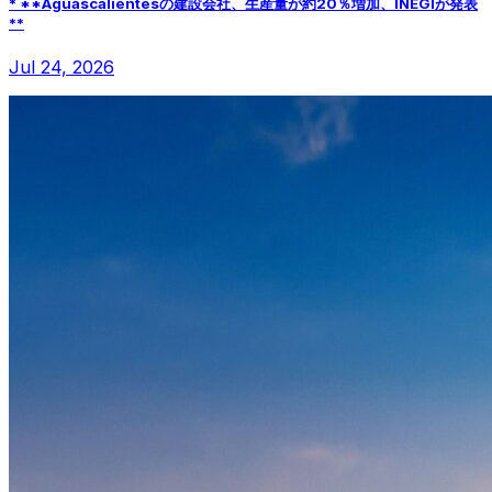
* **Aguascalientesの建設会社、生産量が約20％増加、INEGIが発表
**
Jul 24, 2026