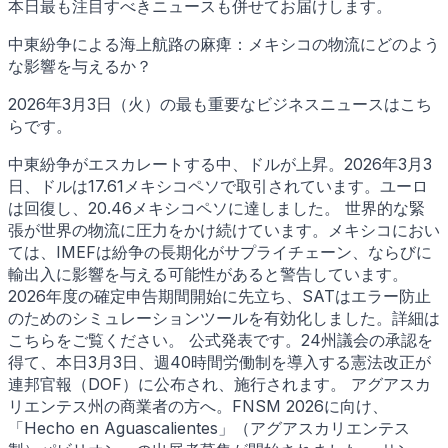
本日最も注目すべきニュースも併せてお届けします。
中東紛争による海上航路の麻痺：メキシコの物流にどのよう
な影響を与えるか？
2026年3月3日（火）の最も重要なビジネスニュースはこち
らです。
中東紛争がエスカレートする中、ドルが上昇。2026年3月3
日、ドルは17.61メキシコペソで取引されています。ユーロ
は回復し、20.46メキシコペソに達しました。 世界的な緊
張が世界の物流に圧力をかけ続けています。メキシコにおい
ては、IMEFは紛争の長期化がサプライチェーン、ならびに
輸出入に影響を与える可能性があると警告しています。
2026年度の確定申告期間開始に先立ち、SATはエラー防止
のためのシミュレーションツールを有効化しました。詳細は
こちらをご覧ください。 公式発表です。24州議会の承認を
得て、本日3月3日、週40時間労働制を導入する憲法改正が
連邦官報（DOF）に公布され、施行されます。 アグアスカ
リエンテス州の商業者の方へ。FNSM 2026に向け、
「Hecho en Aguascalientes」（アグアスカリエンテス