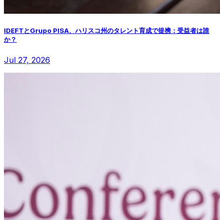
IDEFTとGrupo PISA、ハリスコ州のタレント育成で提携：受益者は誰
か？
Jul 27, 2026