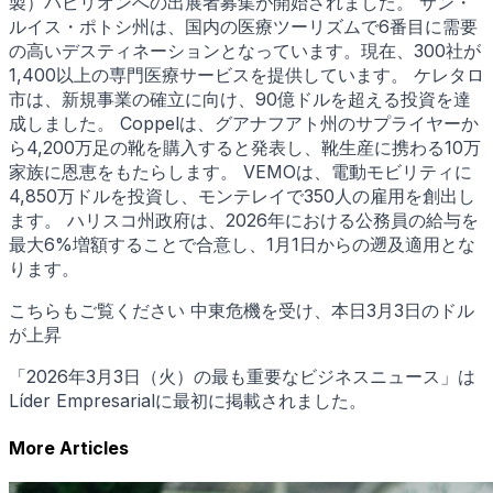
製）パビリオンへの出展者募集が開始されました。 サン・
ルイス・ポトシ州は、国内の医療ツーリズムで6番目に需要
の高いデスティネーションとなっています。現在、300社が
1,400以上の専門医療サービスを提供しています。 ケレタロ
市は、新規事業の確立に向け、90億ドルを超える投資を達
成しました。 Coppelは、グアナフアト州のサプライヤーか
ら4,200万足の靴を購入すると発表し、靴生産に携わる10万
家族に恩恵をもたらします。 VEMOは、電動モビリティに
4,850万ドルを投資し、モンテレイで350人の雇用を創出し
ます。 ハリスコ州政府は、2026年における公務員の給与を
最大6%増額することで合意し、1月1日からの遡及適用とな
ります。
こちらもご覧ください 中東危機を受け、本日3月3日のドル
が上昇
「2026年3月3日（火）の最も重要なビジネスニュース」は
Líder Empresarialに最初に掲載されました。
More Articles