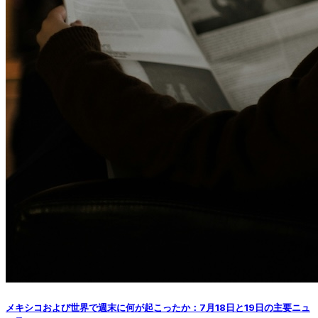
メキシコおよび世界で週末に何が起こったか：7月18日と19日の主要ニュ