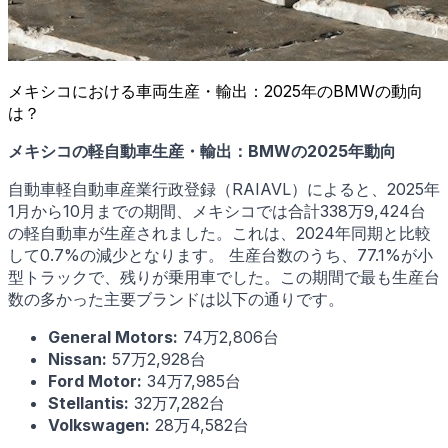
メキシコにおける車両生産・輸出：2025年のBMWの動向
は？
メキシコの軽自動車生産・輸出：BMWの2025年動向
自動車軽自動車産業行政登録（RAIAVL）によると、2025年
1月から10月までの期間、メキシコでは合計338万9,424台
の軽自動車が生産されました。これは、2024年同期と比較
して0.7%の減少となります。 生産台数のうち、77.1%が小
型トラックで、残りが乗用車でした。この期間で最も生産台
数の多かった主要ブランドは以下の通りです。
General Motors:
74万2,806台
Nissan:
57万2,928台
Ford Motor:
34万7,985台
Stellantis:
32万7,282台
Volkswagen:
28万4,582台