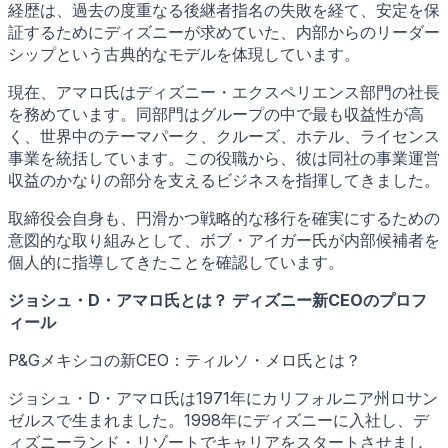
経歴は、過去の度重なる後継者指名の失敗を経て、安定を保
証するためにディズニーが求めていた、内部からのリーダー
シップという古典的なモデルを体現しています。
現在、アマロ氏はディズニー・エクスペリエンス部門の社長
を務めています。同部門はグループの中で最も収益性が高
く、世界中のテーマパーク、クルーズ、ホテル、ライセンス
事業を統括しています。この役職から、彼は同社の事業運営
収益のかなりの部分を支えるビジネスを指揮してきました。
取締役会自身も、円滑かつ戦略的な移行を確実にするための
意図的な取り組みとして、ボブ・アイガー氏が内部候補者を
個人的に指導してきたことを確認しています。
ジョシュ・D・アマロ氏とは？ ディズニー新CEOのプロフ
ィール
P&Gメキシコの新CEO：ティルソ・メロ氏とは？
ジョシュ・D・アマロ氏は1971年にカリフォルニア州ロサン
ゼルスで生まれました。1998年にディズニーに入社し、デ
ィズニーランド・リゾートでキャリアをスタートさせまし