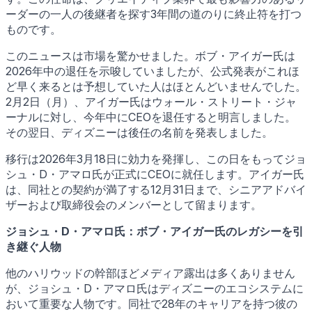
ーダーの一人の後継者を探す3年間の道のりに終止符を打つ
ものです。
このニュースは市場を驚かせました。ボブ・アイガー氏は
2026年中の退任を示唆していましたが、公式発表がこれほ
ど早く来るとは予想していた人はほとんどいませんでした。
2月2日（月）、アイガー氏はウォール・ストリート・ジャ
ーナルに対し、今年中にCEOを退任すると明言しました。
その翌日、ディズニーは後任の名前を発表しました。
移行は2026年3月18日に効力を発揮し、この日をもってジョ
シュ・D・アマロ氏が正式にCEOに就任します。アイガー氏
は、同社との契約が満了する12月31日まで、シニアアドバイ
ザーおよび取締役会のメンバーとして留まります。
ジョシュ・D・アマロ氏：ボブ・アイガー氏のレガシーを引
き継ぐ人物
他のハリウッドの幹部ほどメディア露出は多くありません
が、ジョシュ・D・アマロ氏はディズニーのエコシステムに
おいて重要な人物です。同社で28年のキャリアを持つ彼の