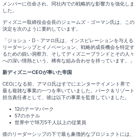
メンバーに任命され、同社内での戦略的な影響力を強化しま
した。
ディズニー取締役会会長のジェームズ・ゴーマン氏は、この
決定を次のように要約しています。
「ジョシュ・D・アマロ氏は、インスピレーションを与える
リーダーシップとイノベーション、戦略的成長機会を特定す
るための鋭い洞察力、そしてディズニーブランドとその人々
への深い情熱という、稀有な組み合わせを持っています。」
新ディズニーCEOが率いた帝国
CEOになる前、アマロ氏はすでにエンターテイメント界で
最も複雑な事業の一つを率いていました。パーク＆リゾート
担当責任者として、彼は以下の事業を監督していました。
12のテーマパーク
57のホテル
世界中で18万5千人以上の従業員
彼のリーダーシップの下で最も象徴的なプロジェクトには、