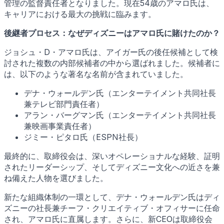
管理の監督責任者となりました。現在54歳のアマロ氏は、
キャリアにおける最大の挑戦に臨みます。
後継者プロセス：なぜディズニーはアマロ氏に賭けたのか？
ジョシュ・D・アマロ氏は、アイガー氏の後任候補として検
討された複数の内部候補者の中から選ばれました。候補者に
は、以下のような著名な名前が含まれていました。
デナ・ウォールデン氏（エンターテイメント共同社長
兼テレビ部門責任者）
アラン・バーグマン氏（エンターテイメント共同社長
兼映画事業責任者）
ジミー・ピタロ氏（ESPN社長）
最終的に、取締役会は、深いオペレーショナルな経験、証明
されたリーダーシップ、そしてディズニー文化への近さを兼
ね備えた人物を選びました。
新たな組織体制の一環として、デナ・ウォールデン氏はディ
ズニーの社長兼チーフ・クリエイティブ・オフィサーに任命
され、アマロ氏に直属します。さらに、新CEOは取締役会