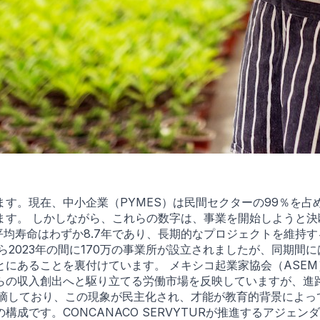
す。現在、中小企業（PYMES）は民間セクターの99％を占
ます。 しかしながら、これらの数字は、事業を開始しようと
の平均寿命はわずか8.7年であり、長期的なプロジェクトを維持
ら2023年の間に170万の事業所が設立されましたが、同期間
あることを裏付けています。 メキシコ起業家協会（ASEM）
らの収入創出へと駆り立てる労働市場を反映していますが、進
摘しており、この現象が民主化され、才能が教育的背景によっ
成です。CONCANACO SERVYTURが推進するアジェ