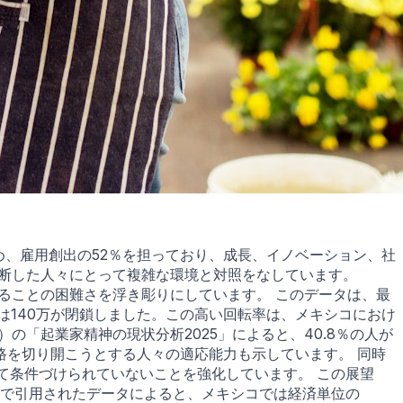
め、雇用創出の52％を担っており、成長、イノベーション、社
決断した人々にとって複雑な環境と対照をなしています。
することの困難さを浮き彫りにしています。 このデータは、最
には140万が閉鎖しました。この高い回転率は、メキシコにおけ
の「起業家精神の現状分析2025」によると、40.8％の人が
路を切り開こうとする人々の適応能力も示しています。 同時
て条件づけられていないことを強化しています。 この展望
ンダで引用されたデータによると、メキシコでは経済単位の