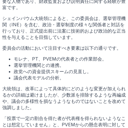
要な人物であり、財政監査および説明責任に関する経験が豊
富です。
シェインバウム大統領によると、この委員会は、選挙管理機
関（INE）を含む、政治・選挙制度の様々な関係者と対話を
行っており、正式提出前に法案に技術的および政治的な正当
性を与えることを目指しています。
委員会の活動において注目すべき要素は以下の通りです。
モレナ、PT、PVEMの代表者との作業部会。
選挙管理機関との連携。
政党への資金提供スキームの見直し。
議会代表モデルの分析。
大統領は、改革によって具体的にどのような変更が加えられ
るかの詳細は避けましたが、少数派を排除するような再編成
や、議会の多様性を損なうようなものではないことを改めて
強調しました。
「投票で一定の割合を得た者が代表権を得られないようなこ
とは想定していません」と、PVEMからの懸念表明に対して