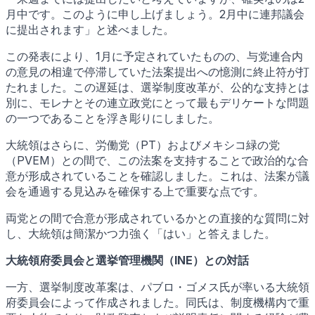
月中です。このように申し上げましょう。2月中に連邦議会
に提出されます」と述べました。
この発表により、1月に予定されていたものの、与党連合内
の意見の相違で停滞していた法案提出への憶測に終止符が打
たれました。この遅延は、選挙制度改革が、公的な支持とは
別に、モレナとその連立政党にとって最もデリケートな問題
の一つであることを浮き彫りにしました。
大統領はさらに、労働党（PT）およびメキシコ緑の党
（PVEM）との間で、この法案を支持することで政治的な合
意が形成されていることを確認しました。これは、法案が議
会を通過する見込みを確保する上で重要な点です。
両党との間で合意が形成されているかとの直接的な質問に対
し、大統領は簡潔かつ力強く「はい」と答えました。
大統領府委員会と選挙管理機関（INE）との対話
一方、選挙制度改革案は、パブロ・ゴメス氏が率いる大統領
府委員会によって作成されました。同氏は、制度機構内で重