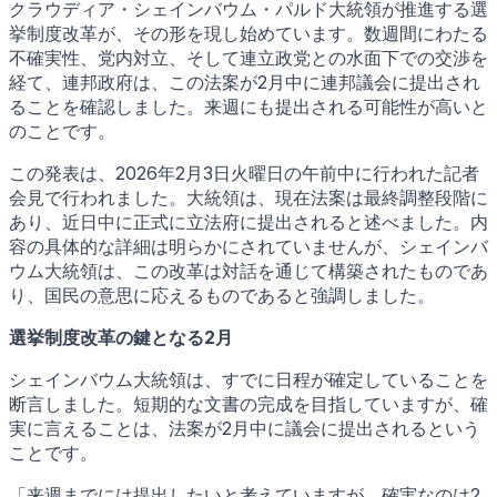
クラウディア・シェインバウム・パルド大統領が推進する選
挙制度改革が、その形を現し始めています。数週間にわたる
不確実性、党内対立、そして連立政党との水面下での交渉を
経て、連邦政府は、この法案が2月中に連邦議会に提出され
ることを確認しました。来週にも提出される可能性が高いと
のことです。
この発表は、2026年2月3日火曜日の午前中に行われた記者
会見で行われました。大統領は、現在法案は最終調整段階に
あり、近日中に正式に立法府に提出されると述べました。内
容の具体的な詳細は明らかにされていませんが、シェインバ
ウム大統領は、この改革は対話を通じて構築されたものであ
り、国民の意思に応えるものであると強調しました。
選挙制度改革の鍵となる2月
シェインバウム大統領は、すでに日程が確定していることを
断言しました。短期的な文書の完成を目指していますが、確
実に言えることは、法案が2月中に議会に提出されるという
ことです。
「来週までには提出したいと考えていますが、確実なのは2