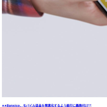
**Banxico、モバイル送金を簡素化するよう銀行に義務付け**