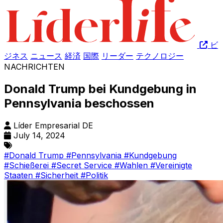
ビ
ジネス
ニュース
経済
国際
リーダー
テクノロジー
NACHRICHTEN
Donald Trump bei Kundgebung in
Pennsylvania beschossen
Líder Empresarial DE
July 14, 2024
#Donald Trump
#Pennsylvania
#Kundgebung
#Schießerei
#Secret Service
#Wahlen
#Vereinigte
Staaten
#Sicherheit
#Politik