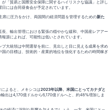
）が「貿易と国際安全保障に関するハイリスクな協議」と評し
曜日には合同昼食会が予定されています。
て習主席に圧力をかけ、両国間の経済問題を管理するための
新た
延長、輸出管理における緊張の穏やかな緩和、中国産レアアー
情報源によれば、可能性は低いとされています。
ンプ大統領は中間選挙を前に、見出しと目に見える成果を求め
中国の目標は、技術的・産業的地位を強化するための時間稼ぎ
タによると、メキシコは
2023年以降、米国にとってカナダと
輸出は4,170億ドルから6,170億ドルへと、約48%増加しま
、その経済に深刻な影響を与えるでしょう。一方、米国にとっ