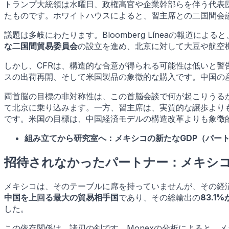
トランプ大統領は水曜日、政権高官や企業幹部らを伴う代表
たものです。ホワイトハウスによると、習主席との二国間会
議題は多岐にわたります。Bloomberg Líneaの報
な二国間貿易委員会
の設立を進め、北京に対して大豆や航空
しかし、CFRは、構造的な合意が得られる可能性は低いと
スの出荷再開、そして米国製品の象徴的な購入です。中国の
両首脳の目標の非対称性は、この首脳会談で何が起こりうる
て北京に乗り込みます。一方、習主席は、実質的な譲歩より
です。米国の目標は、中国経済モデルの構造改革よりも象徴
組み立てから研究室へ：メキシコの新たなGDP（パート
招待されなかったパートナー：メキシ
メキシコは、そのテーブルに席を持っていませんが、その経済
中国を上回る最大の貿易相手国
であり、その総輸出の
83.1
した。
この依存関係は、諸刃の剣です。Monexの分析によると、