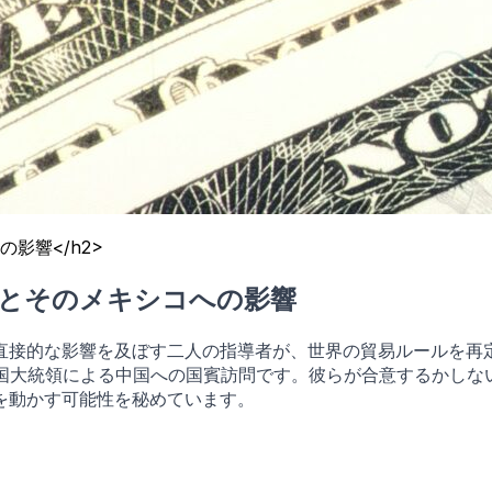
影響</h2>
談とそのメキシコへの影響
直接的な影響を及ぼす二人の指導者が、世界の貿易ルールを再
米国大統領による中国への国賓訪問です。彼らが合意するかしな
を動かす可能性を秘めています。