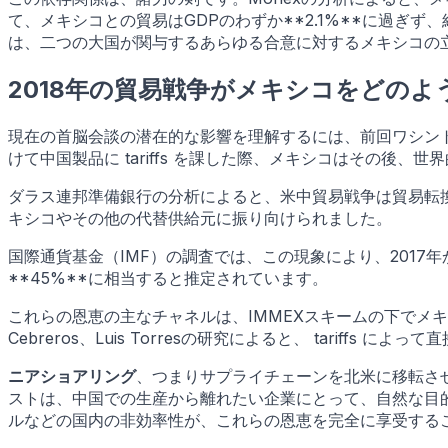
て、メキシコとの貿易はGDPのわずか**2.1%**に過
は、二つの大国が関与するあらゆる合意に対するメキシコの
2018年の貿易戦争がメキシコをどのよ
現在の首脳会談の潜在的な影響を理解するには、前回ワシント
けて中国製品に tariffs を課した際、メキシコはその後
ダラス連邦準備銀行の分析によると、米中貿易戦争は貿易転
キシコやその他の代替供給元に振り向けられました。
国際通貨基金（IMF）の調査では、この現象により、2017年
**45%**に相当すると推定されています。
これらの恩恵の主なチャネルは、IMMEXスキームの下でメキシコ
Cebreros、Luis Torresの研究によると、 tar
ニアショアリング
、つまりサプライチェーンを北米に移転させ
ストは、中国での生産から離れたい企業にとって、自然な目
ルなどの国内の非効率性が、これらの恩恵を完全に享受する