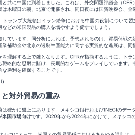
団と共に中国に到着しました。これは、外交問題評議会（CFR
談は木曜日の朝、北京で開催され、同日夜には国賓晩餐会、金
道によると、トランプ大統領はイラン紛争における中国の役割につい
機などの米国製品の購入を増やすよう促すでしょう。
警告しています。同分析によれば、予想されるのは、貿易休戦の
産業補助金や北京の過剰生産能力に関する実質的な進展は、同
かを理解する上で鍵となります。CFRが指摘するように、トラ
も戦略的な忍耐に賭け、長期的なゲームをプレイしています。
的な勝利を確保することです。
I）
コと対外貿易の重み
は確かに盤上にあります。メキシコ銀行およびINEGIのデー
%が米国市場向け
です。2020年から2024年にかけて、メキシコの
メキシコにとって、米国との貿易関係におけるあらゆる混乱は