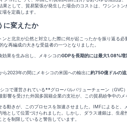
ぎず、結果として、貿易緊張が発生した場合のコストは、ワシント
立場を定義します。
うに変えたか
ンと北京が公然と対立した際に何が起こったかを振り返る必要が
、世界的な再編成の大きな受益者の一つとなりました。
換効果を生み出し、メキシコの
GDPを長期的には最大1.08%増
から2023年の間にメキシコの米国への輸出に
約750億ドルの追
で運営されている**グローバルバリューチェーン（GVC）**に統
iffs によって直接影響を受けた外国多国籍企業の支社が、この貿易紛
る動きが、このプロセスを加速させました。IMFによると、
的地として位置づけられました。しかし、ダラス連銀は、生産
ことを制限していると警告しています。