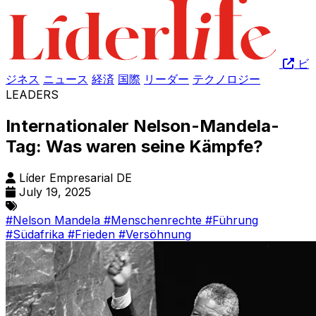
ビ
ジネス
ニュース
経済
国際
リーダー
テクノロジー
LEADERS
Internationaler Nelson-Mandela-
Tag: Was waren seine Kämpfe?
Líder Empresarial DE
July 19, 2025
#Nelson Mandela
#Menschenrechte
#Führung
#Südafrika
#Frieden
#Versöhnung