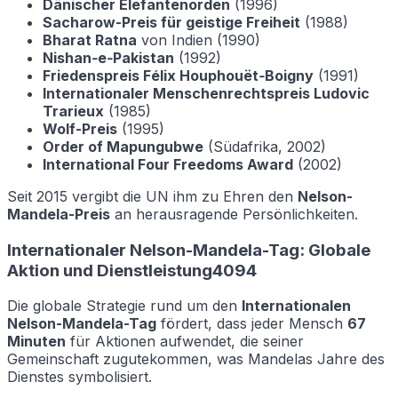
Dänischer Elefantenorden
(1996)
Sacharow-Preis für geistige Freiheit
(1988)
Bharat Ratna
von Indien (1990)
Nishan‑e‑Pakistan
(1992)
Friedenspreis Félix Houphouët‑Boigny
(1991)
Internationaler Menschenrechtspreis Ludovic
Trarieux
(1985)
Wolf-Preis
(1995)
Order of Mapungubwe
(Südafrika, 2002)
International Four Freedoms Award
(2002)
Seit 2015 vergibt die UN ihm zu Ehren den
Nelson-
Mandela-Preis
an herausragende Persönlichkeiten.
Internationaler Nelson-Mandela-Tag: Globale
Aktion und Dienstleistung4094
Die globale Strategie rund um den
Internationalen
Nelson-Mandela-Tag
fördert, dass jeder Mensch
67
Minuten
für Aktionen aufwendet, die seiner
Gemeinschaft zugutekommen, was Mandelas Jahre des
Dienstes symbolisiert.