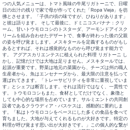
つの人気メニューは、トマト風味の牛尾リガトーニで、日曜
日の出汁の残りで家で母が作ってくれた「Ropa Vieja」を彷
彿とさせます。「子供の頃の味ですが、ひねりがあります」
と彼は語ります。 そして最後に、ドミニコスバナナ：クリ
ーム、甘いトウモロコシのトスターダ、アーモンドアイスク
リームを組み合わせたデザートで、食事が終わった後の父親
の姿を呼び覚まします。メスキタールを定義するものがもし
あるとすれば、それは感覚的なものから呼び覚ます能力で
す。 アグアスカリエンテスに植えられた料理 リガトーニ し
かし、記憶だけでは大地は足りません。メスキタールでは、
起源が重要です。野菜は地元の菜園から、チーズは州の職人
生産者から、魚はエンセナーダから、最大限の注意を払って
運ばれてきます。「トレーサビリティを非常に重視していま
す」とシェフは断言します。それは流行ではなく、一貫性で
す。 トウモロコシもまた、食材としてだけでなく、象徴と
しても中心的な場所を占めています。サルミエントの共同創
設者であるクラウディア・バスケスは、感動的に要約しま
す。「私はトウモロコシをベースにした多くの食品を食べて
育ちました。大地が与えてくれるものが大好きです。特定の
料理が呼び覚ます思い出が大好きです。」この個人的な繋が