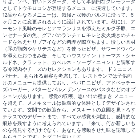
りは、ソペ、甘いトスターダ、そして革新的なグレモラータ
としてトウモロコシが登場するメニューに浸透しています。
12品からなるメニューは、気候と収穫のパルスに沿って、6
ヶ月ごとに変更されるように設計されています。秋には、ア
ーモンド風味のモレとアマランサスを添えたミルク子豚、エ
ンセナーダの魚、グアバのランチェロモレと炭火焼きのチャ
ードを添えたリブアイなどの料理が際立ちます。珍しい具材
（豚の顎肉やケリテスなど）を使ったピザ、サワードウパン
を添えたおつまみ缶、そしてハウスワイン（トーマス・シャ
ルドネ、クラレット、カベルネ・ソーヴィニヨン）と調和す
る冷製肉やチーズのセレクションもあります。 ドミニコス
バナナ。 あらゆる顧客を考慮して、レストランでは子供向
けのメニューも提供しており、ペパロニピザ、アドベラチー
ズバーガー、バターとパルメザンソースのパスタなどのオプ
ションがあります。 感覚の収穫、思い出の種まき メニュー
を超えて、メスキタールは循環的な体験としてデザインされ
ています。玄関での歓迎から、メスキートの庭園を見下ろす
テラスでのデザートまで、すべてが感覚を刺激し、感情的な
痕跡を残すように考えられています。「来て、何か新しいも
のを発見するだけでなく、あなたを感動させた味を認識して
もらうことです」とダニは言います。