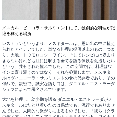
メスカル：ビニコラ・サルミエントにて、独創的な料理が記
憶を称える場所
レストランというより、メスキタールは、思い出の中に植え
られたアイデアでした。単なる料理の提供以上のもの、つま
り、大地、トウモロコシ、ワイン、そしてレシピには収まり
きらないけれども皿には収まる全てを語る体験を創造したい
という、共有された憧れでした。 この空間では、料理はワ
インに寄り添うのではなく、それを称賛します。メスキター
ルはヴィニコーラ・サルミエントの食の代弁者であり、その
強烈で、親密で、誠実な語り口は、ダニエル・エストラーダ
シェフによって署名されています。
大地を料理し、幼少期を語る ダニエル・エストラーダがメ
スキタールにたどり着いたのは偶然でも、流行でもありませ
んでした。人間的な繋がりによるものでした。「彼ら（クラ
ウディア・バスケスとアルベルト・サルミエント、ワイナリ