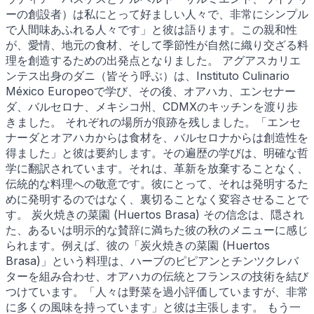
ーの創設者）は私にとって好ましい人々で、非常にシンプル
で人間味あふれる人々です」と彼は語ります。この親和性
が、愛情、地元の食材、そして季節性が自然に織り交ざる料
理を創造するための出発点となりました。 アグアスカリエ
ンテス出身のダニ（皆そう呼ぶ）は、Instituto Culinario
México Europeoで学び、その後、オアハカ、エンセナー
ダ、バルセロナ、メキシコ州、CDMXのキッチンを渡り歩
きました。 それぞれの場所が痕跡を残しました。「エンセ
ナーダとオアハカからは食材を、バルセロナからは創造性を
得ました」と彼は要約します。その遍歴の学びは、明確な哲
学に翻訳されています。それは、革新を放棄することなく、
伝統的な料理への敬意です。彼にとって、それは発明するた
めに発明するのではなく、裏切ることなく変容させることで
す。 炭火焼きの菜園 (Huertos Brasa) その信念は、隠され
た、あるいは明示的な賛辞に満ちた彼の秋のメニューに感じ
られます。例えば、彼の「炭火焼きの菜園 (Huertos
Brasa)」という料理は、ハーブのピピアンとチンツクレバ
ターを組み合わせ、オアハカの伝統とフランスの技術を結び
つけています。「人々は野菜を過小評価していますが、非常
に多くの風味を持っています」と彼は主張します。 もう一