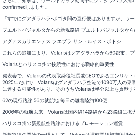
さらに、知事は、ワールドカップ期間中にグアダラハラ大都
confirmedしました。
「すでにグアダラハラ-ボゴタ間の直行便はありますが、ワ
プエルトバジャルタからの新規路線 プエルトバジャルタか
アグアスカリエンテス プエブラ サン・ルイス・ポトシ
これらの追加により、Volarisはグアダラハラから60都
Volarisとハリスコ州の接続性における戦略的重要性
発表会で、Volarisの代表取締役社長兼CEOであるエン
2025年だけで、Volarisはグアダラハラ空港で1080万
に達する可能性があり、そのうちVolarisは半分以上を貢
62の現行路線 56の就航地 毎日の離着陸約100便
2006年の就航以来、Volarisは国内線14路線から23路線
ハリスコ州の新規航空路線におけるプロモーション運賃
新規路線の開始の一環として、Volarisは運航開始初期段