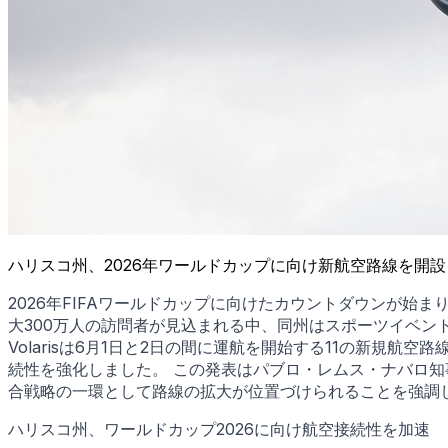
ハリスコ州、2026年ワールドカップに向け新航空路線を開
2026年FIFAワールドカップに向けたカウントダウンが
大300万人の訪問者が見込まれる中、同州はスポーツイベン
Volarisは6月1日と2日の間に運航を開始する11の新
続性を強化しました。 この発表はパブロ・レムス・ナバロ知
合戦略の一環として路線の拡大が位置づけられることを強調
ハリスコ州、ワールドカップ2026に向け航空接続性を加速