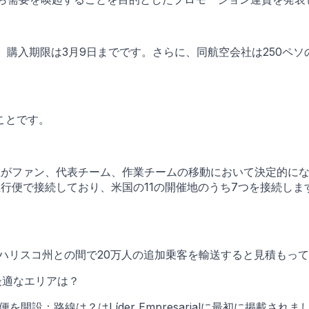
れ、購入期限は3月9日までです。さらに、同航空会社は250ペ
ことです。
空接続性がファン、代表チーム、作業チームの移動において決定的
便で接続しており、米国の11の開催地のうち7つを接続します。
してハリスコ州との間で20万人の追加乗客を輸送すると見積もっ
最適なエリアは？
設：路線は？はLíder Empresarialに最初に掲載されま