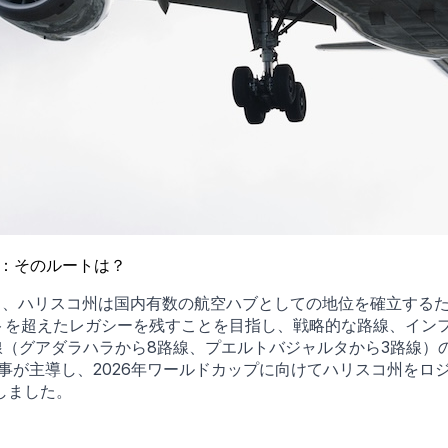
設：そのルートは？
始まり、ハリスコ州は国内有数の航空ハブとしての地位を確立す
トを超えたレガシーを残すことを目指し、戦略的な路線、イン
規航空路線（グアダラハラから8路線、プエルトバジャルタから3路
事が主導し、2026年ワールドカップに向けてハリスコ州をロ
しました。