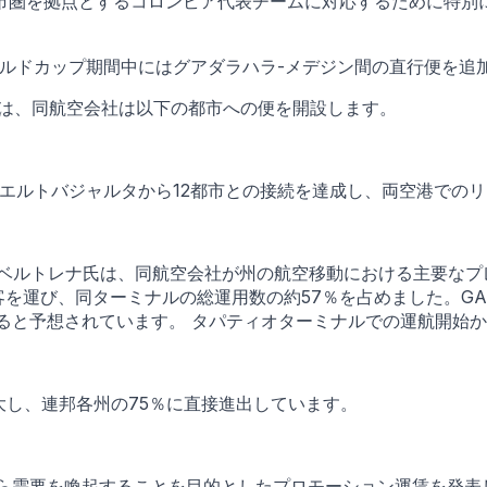
市圏を拠点とするコロンビア代表チームに対応するために特別
ールドカップ期間中にはグアダラハラ-メデジン間の直行便を追
らは、同航空会社は以下の都市への便を開設します。
市、プエルトバジャルタから12都市との接続を達成し、両空港での
リケ・ベルトレナ氏は、同航空会社が州の航空移動における主要
人の乗客を運び、同ターミナルの総運用数の約57％を占めました。G
献すると予想されています。 タパティオターミナルでの運航開始
に拡大し、連邦各州の75％に直接進出しています。
階から需要を喚起することを目的としたプロモーション運賃を発表