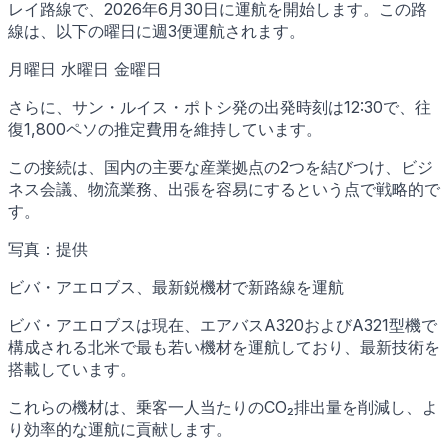
レイ路線で、2026年6月30日に運航を開始します。この路
線は、以下の曜日に週3便運航されます。
月曜日 水曜日 金曜日
さらに、サン・ルイス・ポトシ発の出発時刻は12:30で、往
復1,800ペソの推定費用を維持しています。
この接続は、国内の主要な産業拠点の2つを結びつけ、ビジ
ネス会議、物流業務、出張を容易にするという点で戦略的で
す。
写真：提供
ビバ・アエロブス、最新鋭機材で新路線を運航
ビバ・アエロブスは現在、エアバスA320およびA321型機で
構成される北米で最も若い機材を運航しており、最新技術を
搭載しています。
これらの機材は、乗客一人当たりのCO₂排出量を削減し、よ
り効率的な運航に貢献します。