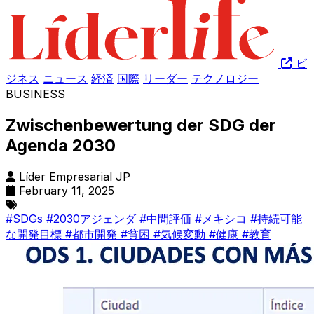
ビ
ジネス
ニュース
経済
国際
リーダー
テクノロジー
BUSINESS
Zwischenbewertung der SDG der
Agenda 2030
Líder Empresarial JP
February 11, 2025
#SDGs
#2030アジェンダ
#中間評価
#メキシコ
#持続可能
な開発目標
#都市開発
#貧困
#気候変動
#健康
#教育