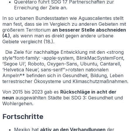
Querétaro führt SDG 17 Partnerschaften zur
Erreichung der Ziele an.
In so urbanen Bundesstaaten wie Aguascalientes stellt
man fest, dass sie im Vergleich zu anderen Gebieten mit
größerem Territorium
an besserer Stelle abschneiden
(4.)
, als wenn man es direkt gegen andere urbane
Gebiete vergleicht (18.).
Die Ziele für nachhaltige Entwicklung mit den <strong
style”font-family: -apple-system, BlinkMacSystemFont,
‘Segoe UI’, Roboto, Oxygen-Sans, Ubuntu, Cantarell,
‘Helvetica Neue’, sans-serif”>rotsten nationalen
Ampeln** befinden sich in Gesundheit, Bildung, Leben
terrestrischer Ökosysteme und Klimaschutzmaßnahmen.
Von 2015 bis 2023 gab es
Rückschläge in acht der
neun
ausgewählten Städte bei SDG 3: Gesundheit und
Wohlergehen.
Fortschritte
Mexiko hat
aktiv an den Verhandlungen
der