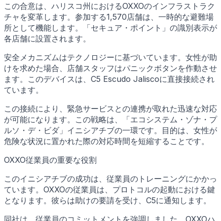
この合意は、ハリスコ州におけるOXXOのインフラストラク
チャを変革します。参加する1,570店舗は、一時的な避難場
所として機能します。「セキュア・ポイント」の識別表示が
各店舗に設置されます。
安全メカニズムはテクノロジーに基づいています。女性が助
けを求めた場合、店舗スタッフはパニックボタンを作動させ
ます。このデバイスは、C5 Escudo Jaliscoに直接接続され
ています。
この接続により、緊急サービスとの連携が取れた迅速な対応
が可能になります。この戦略は、「エコシステム・ゾナ・プ
ルソ・デ・ビダ」イニシアチブの一環です。目的は、女性が
危険な状況に置かれた際の対応時間を短縮することです。
OXXO従業員の重要な役割
このイニシアチブの成功は、従業員のトレーニングにかかっ
ています。OXXOの従業員は、プロトコルの起動における鍵
となります。彼らは助けの要請を受け、C5に通知します。
同社は、従業員のコミットメントを強調しました。OXXOハ