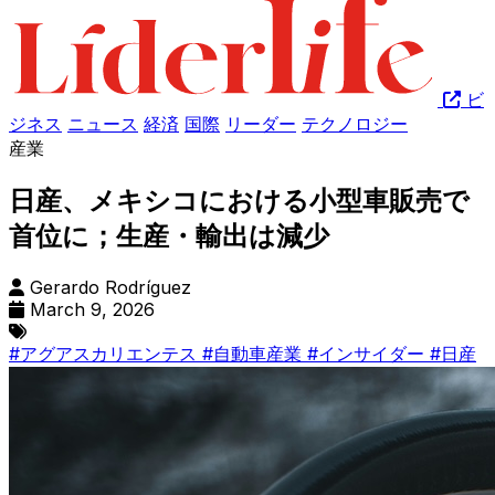
ビ
ジネス
ニュース
経済
国際
リーダー
テクノロジー
産業
日産、メキシコにおける小型車販売で
首位に；生産・輸出は減少
Gerardo Rodríguez
March 9, 2026
#アグアスカリエンテス
#自動車産業
#インサイダー
#日産