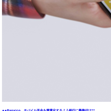
**Banxico、モバイル送金を簡素化するよう銀行に義務付け**