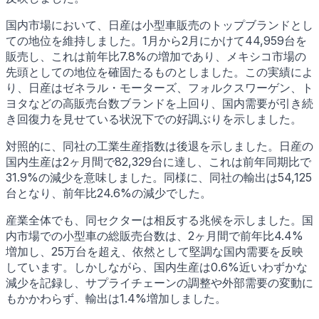
国内市場において、日産は小型車販売のトップブランドとし
ての地位を維持しました。1月から2月にかけて44,959台を
販売し、これは前年比7.8%の増加であり、メキシコ市場の
先頭としての地位を確固たるものとしました。この実績によ
り、日産はゼネラル・モーターズ、フォルクスワーゲン、ト
ヨタなどの高販売台数ブランドを上回り、国内需要が引き続
き回復力を見せている状況下での好調ぶりを示しました。
対照的に、同社の工業生産指数は後退を示しました。日産の
国内生産は2ヶ月間で82,329台に達し、これは前年同期比で
31.9%の減少を意味しました。同様に、同社の輸出は54,125
台となり、前年比24.6%の減少でした。
産業全体でも、同セクターは相反する兆候を示しました。国
内市場での小型車の総販売台数は、2ヶ月間で前年比4.4%
増加し、25万台を超え、依然として堅調な国内需要を反映
しています。しかしながら、国内生産は0.6%近いわずかな
減少を記録し、サプライチェーンの調整や外部需要の変動に
もかかわらず、輸出は1.4%増加しました。