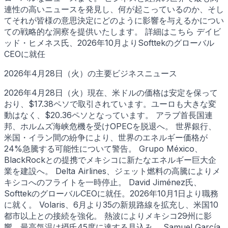
連性の高いニュースを発見し、何が起こっているのか、そし
てそれが皆様の意思決定にどのように影響を与えるかについ
ての戦略的な洞察を提供いたします。 詳細はこちら デイビ
ッド・ヒメネス氏、2026年10月よりSofttekのグローバル
CEOに就任
2026年4月28日（火）の主要ビジネスニュース
2026年4月28日（火）現在、米ドルの価格は安定を保って
おり、$17.38ペソで取引されています。ユーロも大きな変
動はなく、$20.36ペソとなっています。 アラブ首長国連
邦、ホルムズ海峡危機を受けOPECを脱退へ。 世界銀行、
米国・イラン間の紛争により、世界のエネルギー価格が
24%急騰する可能性について警告。 Grupo México、
BlackRockとの提携でメキシコに新たなエネルギー巨大企
業を建設へ。 Delta Airlines、ジェット燃料の高騰によりメ
キシコへのフライトを一時停止。 David Jiménez氏、
SofttekのグローバルCEOに就任。2026年10月1日より職務
に就く。 Volaris、6月より35の新規路線を拡充し、米国10
都市以上との接続を強化。 熱波によりメキシコ29州に影
響、最高気温は摂氏45度に達する見込み。 Samuel García