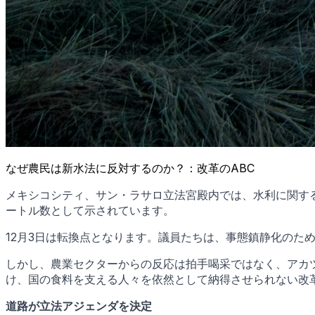
なぜ農民は新水法に反対するのか？：改革のABC
メキシコシティ、サン・ラサロ立法宮殿内では、水利に関する新一
ートル数として示されています。
12月3日は転換点となります。議員たちは、事態鎮静化のた
しかし、農業セクターからの反応は拍手喝采ではなく、アカ
け、国の食料を支える人々を依然として納得させられない改
道路が立法アジェンダを決定