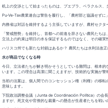
机上の交渉として始まったものは、プエブラ、ベラクルス、
Pu-Ve-Tax農業連合は警告を履行し、「農村部と協議せ
内務省は対話を維持するよう主張していますが、農村セクタ
「警戒態勢」を維持し、首都への前進を辞さない農民たちは
立法上の約束は明日の水を保証するものではなく、その確実
ハリスコ州でも新たな封鎖はあるか？ 農民たちは水利法改正
水が商品でなくなる時
今日、立法者たちが解き明かそうとしている難問は、根本的
います。この理念は高潔に聞こえますが、技術的な実施が警
当初の法案は、個人間でのコンセッション権（利権）の移転
意味します。
下院政治調整会議（Junta de Coordinación P
ますが、死文化や官僚的な裁量への懸念が生産者たちを戦い