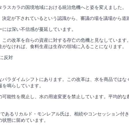
タラスカラの国境地域における統治危機へと姿を変えました。
ずに」決定が下されているという認識から、審議の場を議場から道
ーには深い不信感が蔓延しています。
、この改革を自らの資産に対する存亡の危機と見なしています
性がなければ、食料生産は生存の領域に入ることになります。
に反対
なパラダイムシフトにあります。この改革は、水を商品ではな
報を鳴らしています。
の可能性を廃止し、水の用途変更を禁止しています。平均的な
olítica）の会長であるリカルド・モンレアル氏は、相続やコンセ
の状態に留めています。