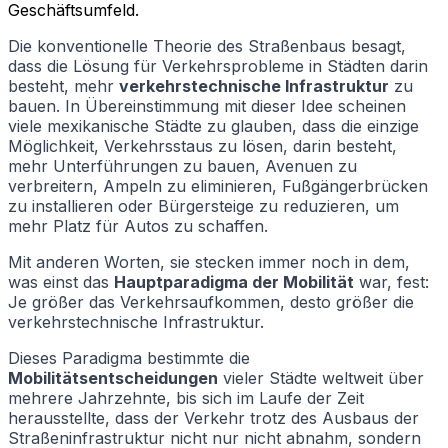
Geschäftsumfeld.
Die konventionelle Theorie des Straßenbaus besagt,
dass die Lösung für Verkehrsprobleme in Städten darin
besteht, mehr
verkehrstechnische Infrastruktur
zu
bauen. In Übereinstimmung mit dieser Idee scheinen
viele mexikanische Städte zu glauben, dass die einzige
Möglichkeit, Verkehrsstaus zu lösen, darin besteht,
mehr Unterführungen zu bauen, Avenuen zu
verbreitern, Ampeln zu eliminieren, Fußgängerbrücken
zu installieren oder Bürgersteige zu reduzieren, um
mehr Platz für Autos zu schaffen.
Mit anderen Worten, sie stecken immer noch in dem,
was einst das
Hauptparadigma der Mobilität
war, fest:
Je größer das Verkehrsaufkommen, desto größer die
verkehrstechnische Infrastruktur.
Dieses Paradigma bestimmte die
Mobilitätsentscheidungen
vieler Städte weltweit über
mehrere Jahrzehnte, bis sich im Laufe der Zeit
herausstellte, dass der Verkehr trotz des Ausbaus der
Straßeninfrastruktur nicht nur nicht abnahm, sondern