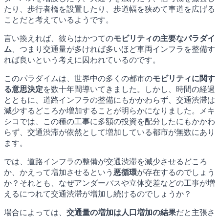
たり、歩行者橋を設置したり、歩道幅を狭めて車道を広げる
ことだと考えているようです。
言い換えれば、彼らはかつての
モビリティの主要なパラダイ
ム
、つまり交通量が多ければ多いほど車両インフラを整備す
れば良いという考えに囚われているのです。
このパラダイムは、世界中の多くの都市の
モビリティに関す
る意思決定
を数十年間導いてきました。しかし、時間の経過
とともに、道路インフラの整備にもかかわらず、交通渋滞は
減少するどころか増加することが明らかになりました。メキ
シコでは、この種の工事に多額の投資を配分したにもかかわ
らず、交通渋滞が依然として増加している都市が無数にあり
ます。
では、道路インフラの整備が交通渋滞を減少させるどころ
か、かえって増加させるという
悪循環
が存在するのでしょう
か？それとも、なぜアンダーパスや立体交差などの工事が増
えるにつれて交通渋滞が増加し続けるのでしょうか？
場合によっては、
交通量の増加は人口増加の結果
だと主張さ