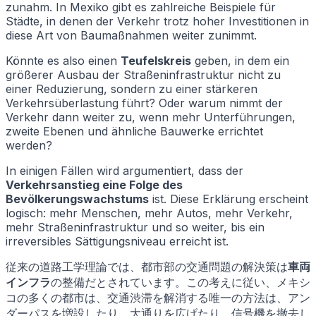
zunahm. In Mexiko gibt es zahlreiche Beispiele für
Städte, in denen der Verkehr trotz hoher Investitionen in
diese Art von Baumaßnahmen weiter zunimmt.
Könnte es also einen
Teufelskreis
geben, in dem ein
größerer Ausbau der Straßeninfrastruktur nicht zu
einer Reduzierung, sondern zu einer stärkeren
Verkehrsüberlastung führt? Oder warum nimmt der
Verkehr dann weiter zu, wenn mehr Unterführungen,
zweite Ebenen und ähnliche Bauwerke errichtet
werden?
In einigen Fällen wird argumentiert, dass der
Verkehrsanstieg eine Folge des
Bevölkerungswachstums
ist. Diese Erklärung erscheint
logisch: mehr Menschen, mehr Autos, mehr Verkehr,
mehr Straßeninfrastruktur und so weiter, bis ein
irreversibles Sättigungsniveau erreicht ist.
従来の道路工学理論では、都市部の交通問題の解決策は
車両
インフラ
の整備だとされています。この考えに従い、メキシ
コの多くの都市は、交通渋滞を解消する唯一の方法は、アン
ダーパスを増設したり、大通りを広げたり、信号機を撤去し