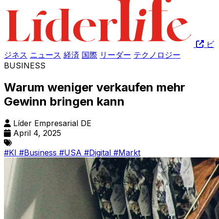
ビ
ジネス
ニュース
経済
国際
リーダー
テクノロジー
BUSINESS
Warum weniger verkaufen mehr
Gewinn bringen kann
Líder Empresarial DE
April 4, 2025
#KI
#Business
#USA
#Digital
#Markt