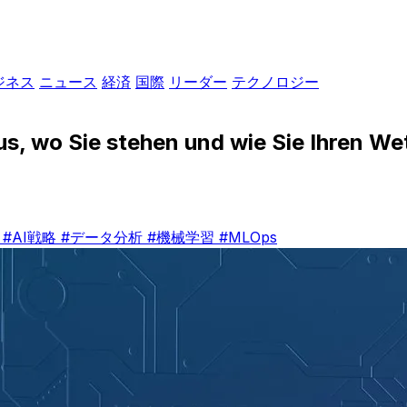
ジネス
ニュース
経済
国際
リーダー
テクノロジー
us, wo Sie stehen und wie Sie Ihren W
化
#AI戦略
#データ分析
#機械学習
#MLOps