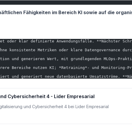
ftlichen Fähigkeiten im Bereich KI sowie auf die organi
et oder klar definierte Anwendungsfälle. **Nächster Schr
hne konsistente Metriken oder klare Datengovernance durc
tion und generieren Wert, mit grundlegenden MLOps-Prakti
rere Bereiche nutzen KI; *Retraining*- und Monitoring-Pr
iert und generiert neue datenbasierte Umsatzströme. **Nä
 und Cybersicherheit 4 - Lider Empresarial
gitalisierung und Cybersicherheit 4 bei Lider Empresarial