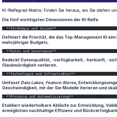
KI-Reifegrad-Matrix: Finden Sie heraus, wo Sie stehen un
Die fünf wichtigsten Dimensionen der KI-Reife
- **Strategie und Vision**
Definiert die Priorität, die das Top-Management KI einr
mehrjähriger Budgets.
- **Daten und Governance**
Bedeckt Datenqualität, -verfügbarkeit, -herkunft, -sic
Glaubwürdigkeit verlieren.
- **Technologie und Infrastruktur**
Umfasst
Data Lakes
,
Feature Stores
, Entwicklungsumge
Geschwindigkeit, mit der Sie Modelle iterieren und ska
- **Prozesse und Automatisierung**
Etabliert wiederholbare Abläufe zur Entwicklung, Val
ermöglichen nachhaltige Effizienz und Rückverfolgbark