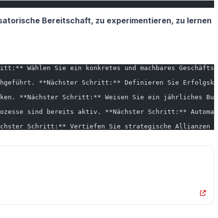
satorische Bereitschaft, zu experimentieren, zu lernen
itt:** Wählen Sie ein konkretes und machbares Geschäftsp
hgeführt. **Nächster Schritt:** Definieren Sie Erfolgskr
ken. **Nächster Schritt:** Weisen Sie ein jährliches Bud
ozesse sind bereits aktiv. **Nächster Schritt:** Automat
chster Schritt:** Vertiefen Sie strategische Allianzen u