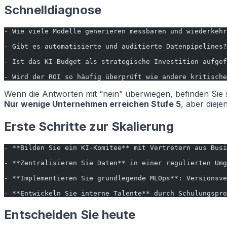
Schnelldiagnose
- Wie viele Modelle generieren messbaren und wiederkehr
- Gibt es automatisierte und auditierte Datenpipelines?
- Ist das KI-Budget als strategische Investition aufgef
- Wird der ROI so häufig überprüft wie andere kritische
Wenn die Antworten mit “nein” überwiegen, befinden Sie s
Nur wenige Unternehmen erreichen Stufe 5
, aber dieje
Erste Schritte zur Skalierung
- **Bilden Sie ein KI-Komitee** mit Vertretern aus Busi
- **Zentralisieren Sie Daten** in einer regulierten Umg
- **Implementieren Sie grundlegende MLOps**: Versionsve
- **Entwickeln Sie interne Talente** durch Schulungspro
Entscheiden Sie heute