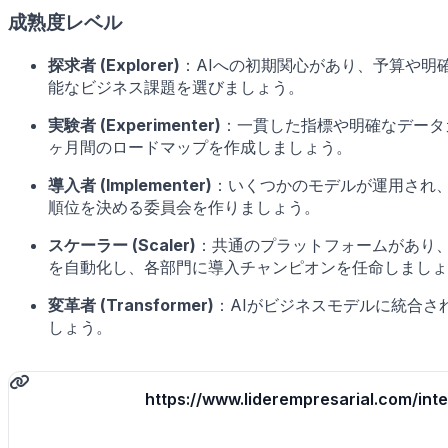
成熟度レベル
探求者 (Explorer)
：AIへの初期関心があり、予算や明
能なビジネス課題を選びましょう。
実験者 (Experimenter)
：一貫した指標や明確なデータ
ヶ月間のロードマップを作成しましょう。
導入者 (Implementer)
：いくつかのモデルが運用され、
順位を決める委員会を作りましょう。
スケーラー (Scaler)
：共通のプラットフォームがあり、
を自動化し、各部門に導入チャンピオンを任命しましょ
変革者 (Transformer)
：AIがビジネスモデルに統合
しょう。
https://www.liderempresarial.com/intel