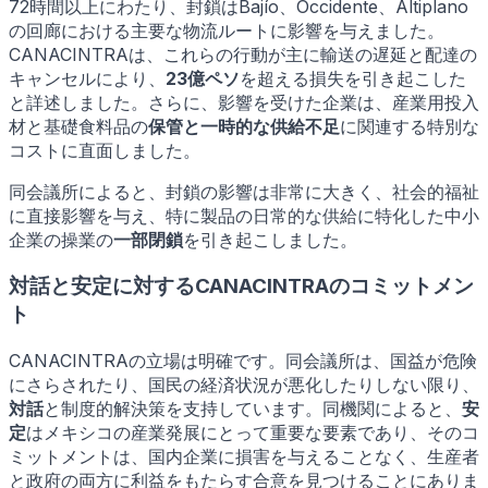
72時間以上にわたり、封鎖はBajío、Occidente、Altiplano
の回廊における主要な物流ルートに影響を与えました。
CANACINTRAは、これらの行動が主に輸送の遅延と配達の
キャンセルにより、
23億ペソ
を超える損失を引き起こした
と詳述しました。さらに、影響を受けた企業は、産業用投入
材と基礎食料品の
保管と一時的な供給不足
に関連する特別な
コストに直面しました。
同会議所によると、封鎖の影響は非常に大きく、社会的福祉
に直接影響を与え、特に製品の日常的な供給に特化した中小
企業の操業の
一部閉鎖
を引き起こしました。
対話と安定に対するCANACINTRAのコミットメン
ト
CANACINTRAの立場は明確です。同会議所は、国益が危険
にさらされたり、国民の経済状況が悪化したりしない限り、
対話
と制度的解決策を支持しています。同機関によると、
安
定
はメキシコの産業発展にとって重要な要素であり、そのコ
ミットメントは、国内企業に損害を与えることなく、生産者
と政府の両方に利益をもたらす合意を見つけることにありま