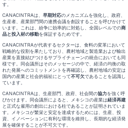
す。
CANACINTRAは、
早期対応
のメカニズムを強化し、政府、
生産者、産業部門間の連携会議を創設することを呼びかけて
います。これは、紛争に効率的に対処し、全国レベルでの
商
品と投入材の移動
を保証するためです。
CANACINTRAが代表するセクターは、食料の変革において
戦略的な役割を果たしており、農村地域と製造業および輸出
産業を直接結びつけるサプライチェーンの統合においても同
様です。同会議所はそのメッセージの中で、経済の均衡の取
れた発展へのコミットメントを再確認し、農村地域の安定は
国内の産業と社会的福祉にとって
不可欠
であることを認識し
ています。
CANACINTRAは、生産部門、政府、社会間の
協力
を強く呼
びかけます。同会議所によると、メキシコの産業は
経済再建
と正式な雇用の創出における柱であることが証明されていま
す。メキシコが繁栄と安定を達成するためには、生産、投
資、イノベーションに有利な環境を維持し、長期的な経済発
展を確保することが不可欠です。