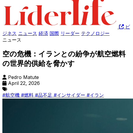
ビ
ジネス
ニュース
経済
国際
リーダー
テクノロジー
ニュース
空の危機：イランとの紛争が航空燃料
の世界的供給を脅かす
Pedro Matute
April 22, 2026
#航空機
#燃料
#品不足
#インサイダー
#イラン