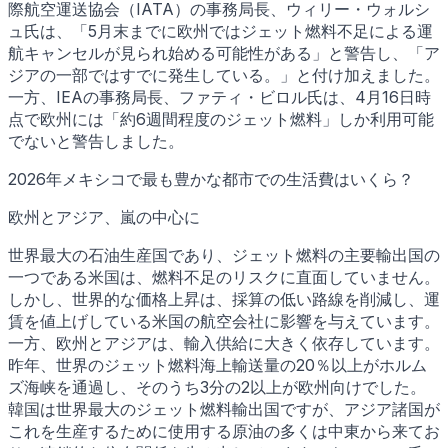
際航空運送協会（IATA）の事務局長、ウィリー・ウォルシ
ュ氏は、「5月末までに欧州ではジェット燃料不足による運
航キャンセルが見られ始める可能性がある」と警告し、「ア
ジアの一部ではすでに発生している。」と付け加えました。
一方、IEAの事務局長、ファティ・ビロル氏は、4月16日時
点で欧州には「約6週間程度のジェット燃料」しか利用可能
でないと警告しました。
2026年メキシコで最も豊かな都市での生活費はいくら？
欧州とアジア、嵐の中心に
世界最大の石油生産国であり、ジェット燃料の主要輸出国の
一つである米国は、燃料不足のリスクに直面していません。
しかし、世界的な価格上昇は、採算の低い路線を削減し、運
賃を値上げしている米国の航空会社に影響を与えています。
一方、欧州とアジアは、輸入供給に大きく依存しています。
昨年、世界のジェット燃料海上輸送量の20％以上がホルム
ズ海峡を通過し、そのうち3分の2以上が欧州向けでした。
韓国は世界最大のジェット燃料輸出国ですが、アジア諸国が
これを生産するために使用する原油の多くは中東から来てお