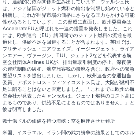
り、連鎖的な依存関係を生み出しています。ウォルシュ氏
は、アジア諸国がジェット燃料の輸出を制限し始めていると
指摘し、これが世界市場の価格にさらなる圧力をかける可能
性があるとしています。 この脅威に直面し、欧州委員会は
AccelerateEUと呼ばれる一連の措置を発表しました。これ
には、欧州連合（EU）諸国間でのジェット燃料の流通を最
適化し、供給不足を回避することが含まれます。英国では、
ブリティッシュ・エアウェイズ、イージージェット、ライア
ンエアー、ヴァージン、TUI、ジェット2などを代表する航
空会社団体Airlines UKが、排出量取引制度の停止、深夜便
の運航制限の緩和、航空旅客税の撤廃を含む、政府への緊急
要望リストを提出しました。 しかし、欧州連合の交通担当
委員、アポストロス・ツィツィコストス氏は、大陸が燃料不
足に陥ることはないと否定しました。「これまでに欧州の航
空会社が発表したキャンセルは、ジェット燃料のコスト高に
よるものであり、供給不足によるものではありません。」と
彼は明言しました。
数十億ドルの価値を持つ海峡：空を麻痺させた難所
米国、イスラエル、イラン間の武力紛争の結果としてのホル