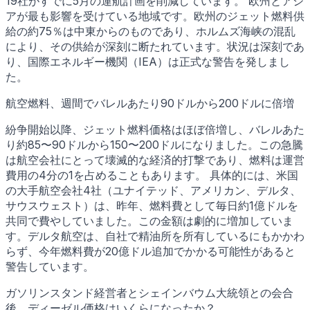
19社がすでに5月の運航計画を削減しています。 欧州とアジ
アが最も影響を受けている地域です。欧州のジェット燃料供
給の約75％は中東からのものであり、ホルムズ海峡の混乱
により、その供給が深刻に断たれています。状況は深刻であ
り、国際エネルギー機関（IEA）は正式な警告を発しまし
た。
航空燃料、週間でバレルあたり90ドルから200ドルに倍増
紛争開始以降、ジェット燃料価格はほぼ倍増し、バレルあた
り約85〜90ドルから150〜200ドルになりました。この急騰
は航空会社にとって壊滅的な経済的打撃であり、燃料は運営
費用の4分の1を占めることもあります。 具体的には、米国
の大手航空会社4社（ユナイテッド、アメリカン、デルタ、
サウスウェスト）は、昨年、燃料費として毎日約1億ドルを
共同で費やしていました。この金額は劇的に増加していま
す。デルタ航空は、自社で精油所を所有しているにもかかわ
らず、今年燃料費が20億ドル追加でかかる可能性があると
警告しています。
ガソリンスタンド経営者とシェインバウム大統領との会合
後、ディーゼル価格はいくらになったか？