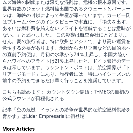
ムズ海峡の閉鎖または深刻な混乱は、危機の根本原因です。
世界有数のジェット燃料輸出国であるクウェートとバーレー
ンは、海峡の封鎖によって生産が滞っています。カービー氏
はブルームバーグのインタビューで率直に、「損失を出す、
あるいは燃料費を賄えないフライトを運航することは意味が
ない。」と述べました。 この影響は航空会社にとどまりま
せん。夏の旅行者は、特に欧州とアジアで、より高い運賃を
覚悟する必要があります。米国からカリブ海などの目的地へ
の直前予約便は、月初の水準から74％上昇し、米国大陸か
らハワイへのフライトは21％上昇したと、ドイツ銀行のデー
タは示しています。ワシントン・ポストは、航空業界が「ト
リアージモード」にあり、旅行者には、特にハイシーズンの
前半の予約をできるだけ早く行うことを推奨しています。
こちらも読めます： カウントダウン開始：T-MECの最初の
公式ラウンドが日程化される
記事「空の危機：イランとの紛争が世界的な航空燃料供給を
脅かす」はLíder Empresarialに初登場
More Articles