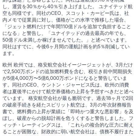
し、運賃を30％から40％引き上げました。 ユナイテッド航
空も同様です。同社のCEO、スコット・カービー氏は、社
内メモで従業員に対し、価格がこの水準で推移した場合、
「ジェット燃料だけで年間110億ドルを追加で負担すること
になる」と警告し、「ユナイテッドの過去最高の年でも、
50億ドル未満しか稼げませんでした。」と述べています。
同社はすでに、今後6ヶ月間の運航計画を約5％削減してい
ます。
欧州 欧州では、格安航空会社イージージェットが、3月だけ
で2,500万ポンドの追加燃料費を含む、税引き前中間期損失
が5億4,000万〜5億6,000万ポンドになると警告していま
す。同社のCEO、ケントン・ジャービス氏は、欧州の消費
者は夏後半にかけて航空券価格の上昇を予想すべきだと述べ
ています。 格安航空会社が最も脆弱です。過去18ヶ月で2回
の破産手続きを経たスピリット航空は、3月の年次財務報告
書で、燃料費の上昇が業績に「即時かつ重大な悪影響」を及
ぼし、破産からの脱却計画を危うくすると警告しました。フ
ィッチ・レーティングスは、「これらの複合的な圧力に耐え
ることが困難な、財政的に弱い航空会社は、債務不履行また