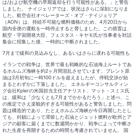
は/および航空機の早期返却を行う可能性がある。」と警告
しました。 ナイジェリアでは、状況はさらに深刻になりま
した。航空会社オペレーターズ・オブ・ナイジェリア
（AON）は、持続不可能な燃料価格のため、4月20日から
国内全便の運航を一時停止すると脅しました。この措置は、
航空・宇宙開発大臣、フェスタス・キヤモ氏が当事者を対話
集会に招集した後、一時的に中断されました。
7月まで緩和の見込みなし、あるいはさらに遅れる可能性も
イランでの戦争は、世界で最も戦略的な石油海上ルートであ
るホルムズ海峡を約2ヶ月間混乱させています。ブレント原
油は3月初旬に一時100ドルを超えましたが、停戦交渉が始
まるとわずかに下落しました。 エネルギーコンサルティン
グ会社Kplerの米国担当主任アナリスト、マット・スミス氏
は、緩和は「少なくとも7月までかかるだろう」と述べ、こ
の推定でさえ楽観的すぎる可能性があると警告しました。問
題は構造的であり、たとえホルムズ海峡が今日再開したとし
ても、封鎖によって滞留した石油とジェット燃料が欧州とア
ジアの顧客に届くまでに数週間かかり、戦争によって中断さ
れた生産を再開するための時間も考慮されていません。 国