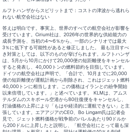
ルフトハンザからスピリットまで：コストの津波から逃れら
れない航空会社はない
答えは明白です。事実上、世界のすべての航空会社が影響を
受けています。Cirium社は、2026年の世界的な供給能力の
成長予測を、当初の4〜6％から、一部のシナリオでは最大
3％に低下する可能性があると修正しました。 最も注目すべ
き対策としては、以下のものが挙げられます。ルフトハンザ
は、5月から10月にかけて20,000便の短距離便をキャンセル
すると発表し、40,000トンの燃料節約を目指しています。
ドイツの航空会社は声明で、「合計で、10月までに20,000
便の短距離便が運航計画から削除され、これはジェット燃料
40,000トンに相当します。この価格はイランとの紛争開始
以来倍増しています。」と述べています。 KLMは、アムス
テルダムのスキポール空港から80往復便をキャンセルし、
灯油価格の上昇により「もはや経済的に運航できない」と主
張しています。エアアジアのCEO、Bo Lingam氏は記者会
見で、ジェット燃料価格が戦争前のバレルあたり90ドルか
ら200ドルに上昇したと説明し、「航空会社にとって最も深
刻な課題」と形容しました。同社は運航便の10％を削減