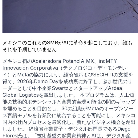
メキシコのこれらのSMBがAIに革命を起こしており、誰も
それを予期していません
メキシコ初のAceleradora PotencIA MX、incMTY
Innovación Corporativa（テクノロジコ・デ・モンテレ
イ）とMetaの協力により、経済省およびSECIHTIの支援を
得て、2026年Demo Dayを成功裏に終了し、参加世代のリ
ーダーとして中小企業SwartzとスタートアップArdea
Global Logisticsを輩出しました。 本プログラムは、人工知
能の技術的ポテンシャルと商業的実現可能性の間のギャップ
を埋めることを目的とし、30の組織がMetaのオープンソー
ス言語モデルを各業務に統合することを可能にし、メキシコ
国内の社内プロセスを最適化し、新たなビジネス機会を創出
しました。 経済省産業電子・デジタル部門長であるDiego
Flores氏は、「技術基盤の起業家精神とAIは、デジタル産