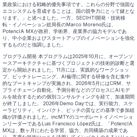
業政策における戦略的優先事項です。これらの分野で強固な
エコシステムを育成することは、国の競争力にとって鍵とな
ります。」と述べました。一方、SECIHTI開発・技術移
転・イノベーション総局長のMarco Moreno氏は、
PotencIA MXが政府、学術界、産業界の協力モデルであ
り、中小企業およびスタートアップのイノベーションを強化
するものだと強調しました。
プログラム開発 本プログラムは2025年10月に、オープンソ
ースアーキテクチャに基づくプロジェクトの技術的診断と選
定から開始されました。11月には、実践的なワークショッ
プ、ピッチトレーニング、AI倫理に関する研修を含む集中
的なブートキャンプが実施され、2026年5月にはCRM、サ
プライチェーン自動化、予測分析などのプロセスにAIモデ
ルを統合するための個別コンサルティングを経て、加速期間
が終了しました。 2026年Demo Dayでは、実行能力、スケ
ーラビリティ、インパクト、ピッチの質などの基準で参加組
織が評価されました。incMTYのコーポレートイノベーショ
ンリーダーであるLuis Francisco López氏は、「PotencIA
MXは、数ヶ月にわたる学習、協力、共同構築の成果であ
り、高度な技術ツールを活用してインパクトのあるソリュー