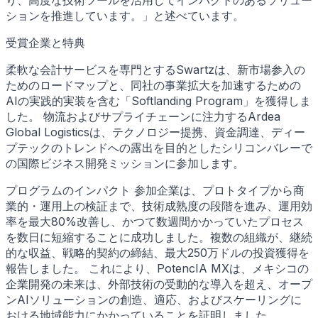
ションを推進しています。」と述べています。
受賞企業と特典
柔軟な会計サービスを専門とするSwartzは、新市場参入の
ためのロードマップと、同社の事業拡大を加速するための
AIの実践的実装を含む「Softlanding Program」を獲得しま
した。 物流およびサプライチェーンに注力するArdea
Global Logisticsは、テクノロジー提携、資金調達、ディー
プテックのトレンドへの露出を目的としたシリコンバレーで
の国際ビジネス開発ミッションに参加します。
プログラムのインパクト 参加企業は、プロトタイプから商
業的・運用上の検証まで、技術成熟度の段階を進み、運用効
率を最大80%改善し、かつて数週間かかっていたプロセス
を数日に短縮することに成功しました。複数の組織が、継続
的な収益、戦略的契約の締結、最大250万ドルの投資獲得を
報告しました。 これにより、PotencIA MXは、メキシコの
企業開発の未来は、外部技術の受動的な導入を超え、オープ
ンAIソリューションの創造、適応、およびスケーリングに
おける地域能力にかかっていることを証明しました。