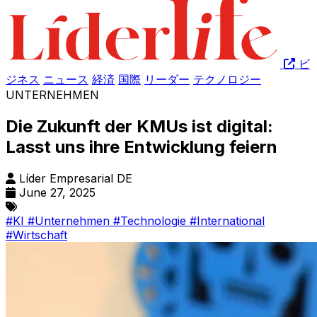
ビ
ジネス
ニュース
経済
国際
リーダー
テクノロジー
UNTERNEHMEN
Die Zukunft der KMUs ist digital:
Lasst uns ihre Entwicklung feiern
Líder Empresarial DE
June 27, 2025
#KI
#Unternehmen
#Technologie
#International
#Wirtschaft