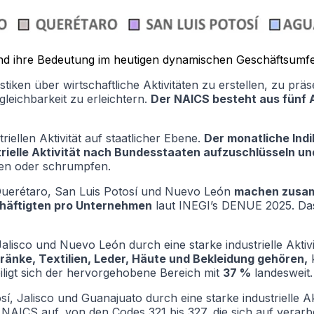
 und ihre Bedeutung im heutigen dynamischen Geschäftsumfe
iken über wirtschaftliche Aktivitäten zu erstellen, zu prä
gleichbarkeit zu erleichtern.
Der NAICS besteht aus fünf 
iellen Aktivität auf staatlicher Ebene.
Der monatliche Indi
rielle Aktivität nach Bundesstaaten aufzuschlüsseln un
sen oder schrumpfen.
 Querétaro, San Luis Potosí und Nuevo León
machen zusam
chäftigten pro Unternehmen
laut INEGI’s DENUE 2025. Das 
isco und Nuevo León durch eine starke industrielle Aktivit
ränke, Textilien, Leder, Häute und Bekleidung gehören,
k
ligt sich der hervorgehobene Bereich mit
37 %
landesweit.
í, Jalisco und Guanajuato durch eine starke industrielle A
 NAICS auf, von den Codes 321 bis 327, die sich auf verar