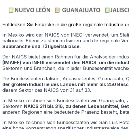
Entdecken Sie Einblicke in die große regionale Industrie
In Mexiko wird der NAICS von INEGI verwendet, um Statist
nationaler Ebene zu standardisieren und die regionale Ver
Subbranche und Tätigkeitsklasse.
Der NAICS bietet einen Rahmen für die Analyse der industr
(IMAIEF) von INEGI verwendet den NAICS, um die indust
Sektoren und Branchen, die in jeder Bundesentität wach
Die Bundesstaaten Jalisco, Aguascalientes, Guanajuato,
der großen Industrie des Landes mit mehr als 250 Bes
diesem Sektor des NAICS von 31 auf 33.
In Mexiko zeichnen sich Bundesstaaten wie Guanajuato, Jal
Sektoren
NAICS 311 bis 316
,
zu denen
Lebensmittel, Get
anderen Regionen eine bedeutende Präsenz besteht, betei
In Mexiko zeichnen sich Bundesstaaten wie San Luis Potos
eine hohe Konzentration spezifischer Industriezweige des