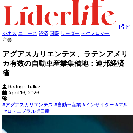
ビ
ジネス
ニュース
経済
国際
リーダー
テクノロジー
産業
アグアスカリエンテス、ラテンアメリ
カ有数の自動車産業集積地：連邦経済
省
Rodrigo Téllez
April 16, 2026
#アグアスカリエンテス
#自動車産業
#インサイダー
#マル
セロ・エブラル
#日産