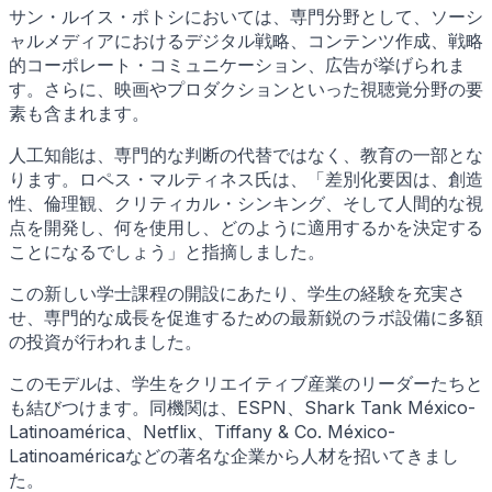
サン・ルイス・ポトシにおいては、専門分野として、ソーシ
ャルメディアにおけるデジタル戦略、コンテンツ作成、戦略
的コーポレート・コミュニケーション、広告が挙げられま
す。さらに、映画やプロダクションといった視聴覚分野の要
素も含まれます。
人工知能は、専門的な判断の代替ではなく、教育の一部とな
ります。ロペス・マルティネス氏は、「差別化要因は、創造
性、倫理観、クリティカル・シンキング、そして人間的な視
点を開発し、何を使用し、どのように適用するかを決定する
ことになるでしょう」と指摘しました。
この新しい学士課程の開設にあたり、学生の経験を充実さ
せ、専門的な成長を促進するための最新鋭のラボ設備に多額
の投資が行われました。
このモデルは、学生をクリエイティブ産業のリーダーたちと
も結びつけます。同機関は、ESPN、Shark Tank México-
Latinoamérica、Netflix、Tiffany & Co. México-
Latinoaméricaなどの著名な企業から人材を招いてきまし
た。