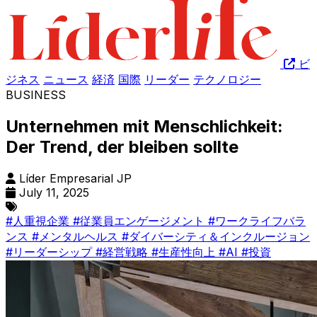
ビ
ジネス
ニュース
経済
国際
リーダー
テクノロジー
BUSINESS
Unternehmen mit Menschlichkeit:
Der Trend, der bleiben sollte
Líder Empresarial JP
July 11, 2025
#人重視企業
#従業員エンゲージメント
#ワークライフバラ
ンス
#メンタルヘルス
#ダイバーシティ＆インクルージョン
#リーダーシップ
#経営戦略
#生産性向上
#AI
#投資