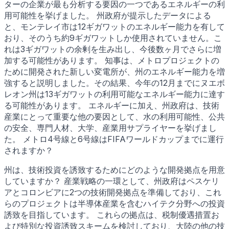
ターの企業が最も分析する要因の一つであるエネルギーの利
用可能性を挙げました。 州政府が提示したデータによる
と、モンテレイ市は12ギガワットのエネルギー能力を有して
おり、そのうち約9ギガワットしか使用されていません。こ
れは3ギガワットの余剰を生み出し、今後数ヶ月でさらに増
加する可能性があります。 知事は、メトロプロジェクトの
ために開発された新しい変電所が、州のエネルギー能力を増
強すると説明しました。その結果、今年の12月までにヌエボ
レオン州は13ギガワットの利用可能なエネルギー能力に達す
る可能性があります。 エネルギーに加え、州政府は、技術
産業にとって重要な他の要因として、水の利用可能性、公共
の安全、専門人材、大学、産業用サプライヤーを挙げまし
た。 メトロ4号線と6号線はFIFAワールドカップまでに運行
されますか？
州は、技術投資を誘致するためにどのような開発拠点を用意
していますか？ 産業戦略の一環として、州政府はペスケリ
アとコロンビアに2つの技術開発拠点を準備しており、これ
らのプロジェクトは半導体産業を含むハイテク分野への投資
誘致を目指しています。 これらの拠点は、税制優遇措置お
よび特別な投資誘致スキームを検討しており、大陸の他の技