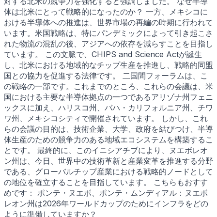
対する北米の競争力を強化すると強調しました。 なぜ半導
体は北米にとって戦略的になったのか？ 一方、メキシコに
おける半導体への推進は、世界市場の再編の時期に行われて
います。米国戦略は、特にパンデミックによって引き起こさ
れた物流の混乱の後、アジアへの依存を減らすことを目指し
ています。 この文脈で、CHIPS and Science Actが誕生
し、北米における地域的なチップ生産を推進し、戦略的同盟
国との協力を促進する法律です。 二国間フォーラムは、こ
の戦略の一部です。これまでのところ、これらの会議は、米
国における主要な半導体拠点の一つであるアリゾナ州フェニ
ックスに加え、ハリスコ州、バハ・カリフォルニア州、チワ
ワ州、メキシコシティで開催されています。 しかし、これ
らの会議の目的は、技術企業、大学、政府を結びつけ、半導
体生産のための競争力のある地域エコシステムを構築するこ
とです。 最終的に、このイニシアチブにより、ヌエボレオ
ン州は、今日、世界中の技術革新と産業変革を推進する分野
である、グローバルチップ産業における戦略的ノードとして
の地位を確立することを目指しています。 こちらもおすす
めです： ポンテ・ヌエボ、ポンテ・ムンディアル：ヌエボ
レオン州は2026年ワールドカップのためにインフラをどの
ように準備していますか？