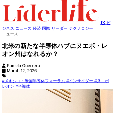
ビ
ジネス
ニュース
経済
国際
リーダー
テクノロジー
ニュース
北米の新たな半導体ハブにヌエボ・レ
オン州はなれるか？
Pamela Guerrero
March 12, 2026
#メキシコ・米国半導体フォーラム
#インサイダー
#ヌエボ
レオン
#半導体