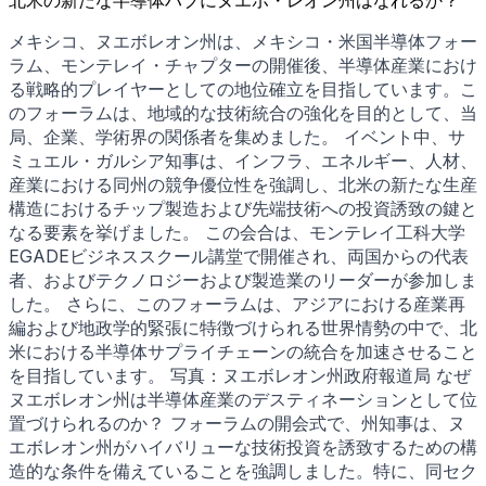
メキシコ、ヌエボレオン州は、メキシコ・米国半導体フォー
ラム、モンテレイ・チャプターの開催後、半導体産業におけ
る戦略的プレイヤーとしての地位確立を目指しています。こ
のフォーラムは、地域的な技術統合の強化を目的として、当
局、企業、学術界の関係者を集めました。 イベント中、サ
ミュエル・ガルシア知事は、インフラ、エネルギー、人材、
産業における同州の競争優位性を強調し、北米の新たな生産
構造におけるチップ製造および先端技術への投資誘致の鍵と
なる要素を挙げました。 この会合は、モンテレイ工科大学
EGADEビジネススクール講堂で開催され、両国からの代表
者、およびテクノロジーおよび製造業のリーダーが参加しま
した。 さらに、このフォーラムは、アジアにおける産業再
編および地政学的緊張に特徴づけられる世界情勢の中で、北
米における半導体サプライチェーンの統合を加速させること
を目指しています。 写真：ヌエボレオン州政府報道局 なぜ
ヌエボレオン州は半導体産業のデスティネーションとして位
置づけられるのか？ フォーラムの開会式で、州知事は、ヌ
エボレオン州がハイバリューな技術投資を誘致するための構
造的な条件を備えていることを強調しました。特に、同セク