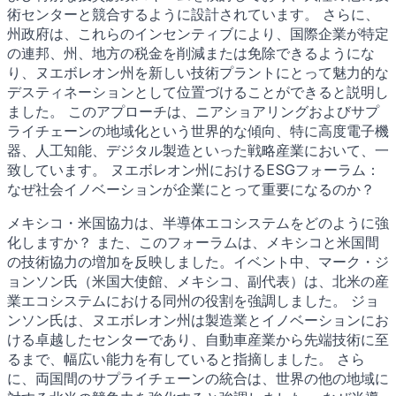
術センターと競合するように設計されています。 さらに、
州政府は、これらのインセンティブにより、国際企業が特定
の連邦、州、地方の税金を削減または免除できるようにな
り、ヌエボレオン州を新しい技術プラントにとって魅力的な
デスティネーションとして位置づけることができると説明し
ました。 このアプローチは、ニアショアリングおよびサプ
ライチェーンの地域化という世界的な傾向、特に高度電子機
器、人工知能、デジタル製造といった戦略産業において、一
致しています。 ヌエボレオン州におけるESGフォーラム：
なぜ社会イノベーションが企業にとって重要になるのか？
メキシコ・米国協力は、半導体エコシステムをどのように強
化しますか？ また、このフォーラムは、メキシコと米国間
の技術協力の増加を反映しました。イベント中、マーク・ジ
ョンソン氏（米国大使館、メキシコ、副代表）は、北米の産
業エコシステムにおける同州の役割を強調しました。 ジョ
ンソン氏は、ヌエボレオン州は製造業とイノベーションにお
ける卓越したセンターであり、自動車産業から先端技術に至
るまで、幅広い能力を有していると指摘しました。 さら
に、両国間のサプライチェーンの統合は、世界の他の地域に